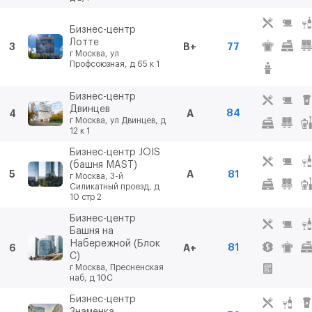
Бизнес-центр
Лотте
3
B+
77
г Москва, ул
Профсоюзная, д 65 к 1
Бизнес-центр
Двинцев
84
4
A
г Москва, ул Двинцев, д
12 к 1
Бизнес-центр JOIS
(башня MAST)
5
A
81
г Москва, 3-й
Силикатный проезд, д
10 стр 2
Бизнес-центр
Башня на
Набережной (Блок
81
6
A+
С)
г Москва, Пресненская
наб, д 10С
Бизнес-центр