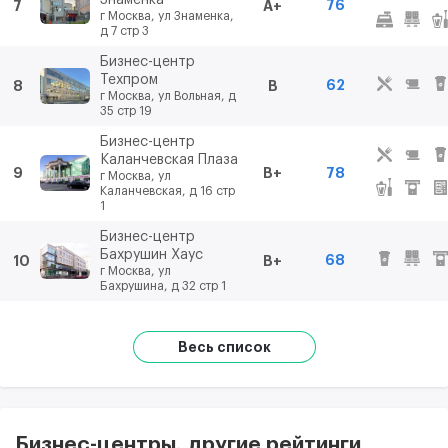
Знаменка
76
7
A+
г Москва, ул Знаменка,
д 7 стр 3
Бизнес-центр
Техпром
62
8
B
г Москва, ул Вольная, д
35 стр 19
Бизнес-центр
Каланчевская Плаза
9
B+
78
г Москва, ул
Каланчевская, д 16 стр
1
Бизнес-центр
Бахрушин Хаус
68
10
B+
г Москва, ул
Бахрушина, д 32 стр 1
Весь список
Бизнес-центры, другие рейтинги