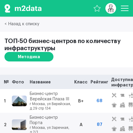
< Назад к списку
ТОП-50 бизнес-центров по количеству
инфраструктуры
Методика
Доступна
№
Фото
Название
Класс
Рейтинг
инфрастр
Бизнес-центр
Верейская Плаза III
68
1
B+
г Москва, ул Верейская,
д 29 стр 134
Бизнес-центр
Порта
87
2
A
г Москва, ул Заречная,
д 2/1