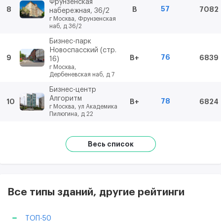
Фрунзенская
57
8
B
7082
набережная, 36/2
г Москва, Фрунзенская
наб, д 36/2
Бизнес-парк
Новоспасский (стр.
76
9
B+
6839
16)
г Москва,
Дербеневская наб, д 7
Бизнес-центр
Алгоритм
78
10
B+
6824
г Москва, ул Академика
Пилюгина, д 22
Весь список
Все типы зданий, другие рейтинги
ТОП-50