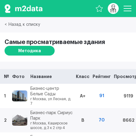
< Назад к списку
Самые просматриваемые здания
Методика
№
Фото
Название
Класс
Рейтинг
Просмот
Бизнес-центр
Белые Сады
91
1
A+
9119
г Москва, ул Лесная, д
7
Бизнес-парк Сириус
Парк
70
2
B
8662
г Москва, Каширское
шоссе, д 3 к 2 стр 4