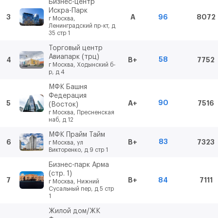
Бизнес-центр
Искра-Парк
3
A
96
8072
г Москва,
Ленинградский пр-кт, д
35 стр 1
Торговый центр
Авиапарк (трц)
58
4
B+
7752
г Москва, Ходынский б-
р, д 4
МФК Башня
Федерация
90
5
A+
7516
(Восток)
г Москва, Пресненская
наб, д 12
МФК Прайм Тайм
83
6
B+
7323
г Москва, ул
Викторенко, д 9 стр 1
Бизнес-парк Арма
(стр. 1)
7
B+
84
7111
г Москва, Нижний
Сусальный пер, д 5 стр
1
Жилой дом/ЖК