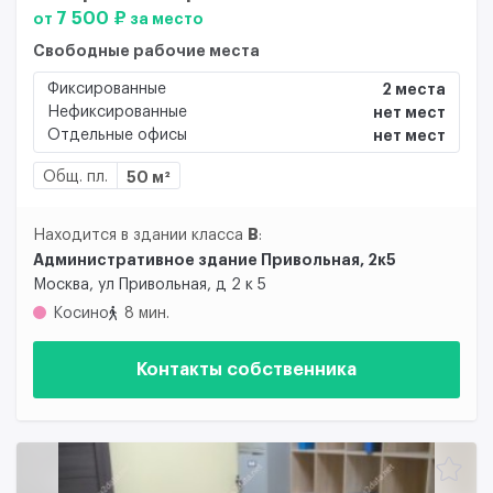
7 500 ₽
от
за место
Свободные рабочие места
Фиксированные
2 места
Нефиксированные
нет мест
Отдельные офисы
нет мест
Общ. пл.
50 м²
B
Находится в здании класса
:
Административное здание Привольная, 2к5
Москва, ул Привольная, д 2 к 5
Косино
8 мин.
Контакты собственника