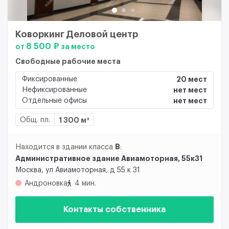
Коворкинг Деловой центр
8 500 ₽
от
за место
Свободные рабочие места
Фиксированные
20 мест
Нефиксированные
нет мест
Отдельные офисы
нет мест
Общ. пл.
1 300 м²
B
Находится в здании класса
:
Административное здание Авиамоторная, 55к31
Москва, ул Авиамоторная, д 55 к 31
Андроновка
4 мин.
Контакты собственника