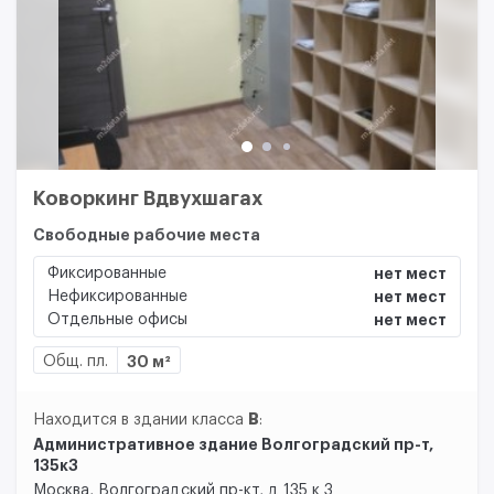
Коворкинг Вдвухшагах
Свободные рабочие места
Фиксированные
нет мест
Нефиксированные
нет мест
Отдельные офисы
нет мест
Общ. пл.
30 м²
B
Находится в здании класса
:
Административное здание Волгоградский пр-т,
135к3
Москва, Волгоградский пр-кт, д 135 к 3