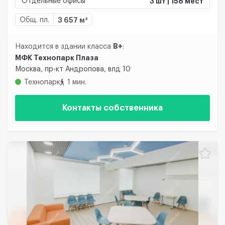
Отдельные офисы
3 шт | 158 мест
Общ. пл.
3 657 м²
B+
Находится в здании класса
:
МФК Технопарк Плаза
Москва, пр-кт Андропова, влд 10
Технопарк
1 мин.
Контакты собственника