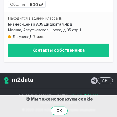
Общ. пл.
500 м²
B
Находится в здании класса
:
Бизнес-центр А35 Диджитал Ярд
Москва, Алтуфьевское шоссе, д 35 стр 1
Дегунино
7 мин.
Контакты собственника
API
Реклама и сотрудничество
pr@m2data.net
😉 Мы тоже используем cookie
Полная версия сайта
© 2020-2026 m2data, Inc.
Все права защищены
OK