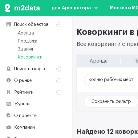
для  Арендатора
Москва и М
Поиск объектов
Коворкинги в 
Аренда
Продажа
Все коворкинги с пр
Здания
Коворкинги
Аренда
П
Поиск на карте
Аренда
Кол-во рабочих мест
О рынке
Продажа
Классификация
Рейтинги
Здания
Терминология
Объекты
Коворкинги
Сохранить фильтр
Журнал
Премии по
Участники рынка
недвижимости
О проекте
Экологическая
сертификация
Компании
Найдено 12 коворк
Полезные