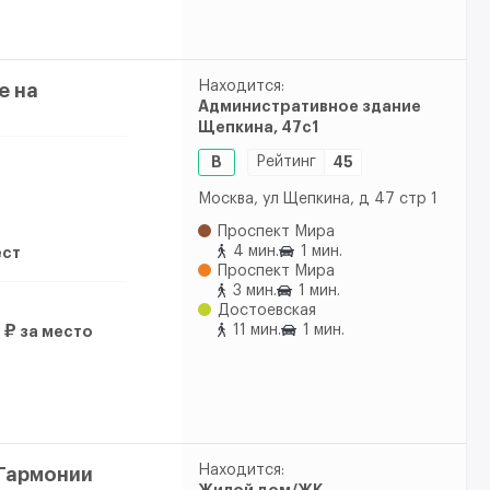
Находится:
e на
Административное здание
Щепкина, 47с1
B
Рейтинг
45
Москва, ул Щепкина, д 47 стр 1
Проспект Мира
4 мин.
1 мин.
ест
Проспект Мира
3 мин.
1 мин.
Достоевская
11 мин.
1 мин.
 ₽
за место
Находится:
 Гармонии
Жилой дом/ЖК