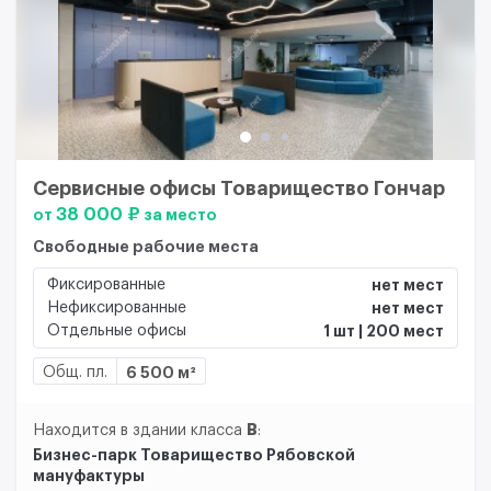
Сервисные офисы Товарищество Гончар
38 000 ₽
от
за место
Свободные рабочие места
Фиксированные
нет мест
Нефиксированные
нет мест
Отдельные офисы
1 шт | 200 мест
Общ. пл.
6 500 м²
B
Находится в здании класса
:
Бизнес-парк Товарищество Рябовской
мануфактуры