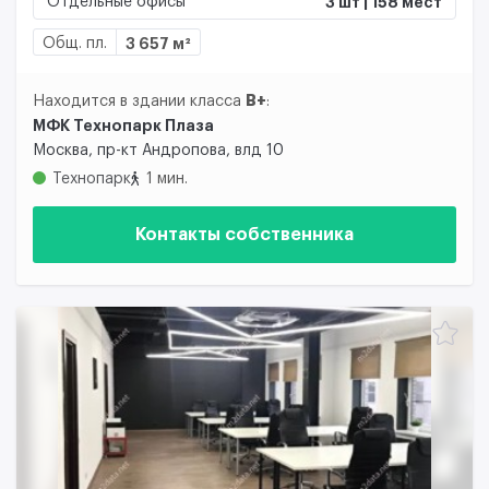
Отдельные офисы
3 шт | 158 мест
Общ. пл.
3 657 м²
B+
Находится в здании класса
:
МФК Технопарк Плаза
Москва, пр-кт Андропова, влд 10
Технопарк
1 мин.
Контакты собственника