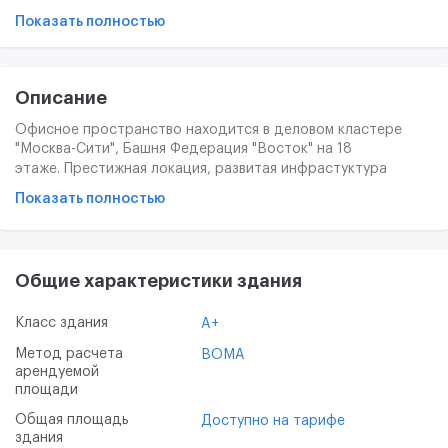
Показать полностью
Описание
Офисное пространство находится в деловом кластере
"Москва-Сити", Башня Федерация "Восток" на 18
этаже.
Престижная локация, развитая инфрастуктура
здания и района делает коворкинг привлекательным для
Показать полностью
расположения офиса любой компании. В шаговой
доступности - метро "Выставочная", "Деловой центр" и
"Международная", рядом пролегает ТТК. Внутри рабочего
пространства - большое количество отдельных рабочих
Общие характеристики здания
мест, а также закрытых офисов, переговорных и зон
отдыха. Нефисированные места, можно выкупить как
фиксированные.
Класс здания
A+
Метод расчета
BOMA
арендуемой
площади
Общая площадь
Доступно на тарифе
здания