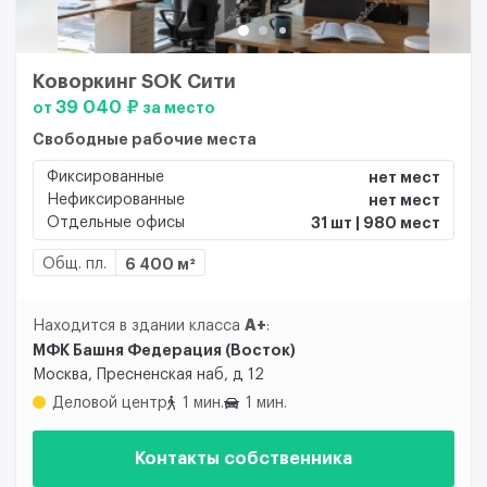
Коворкинг SOK Сити
39 040 ₽
от
за место
Свободные рабочие места
Фиксированные
нет мест
Нефиксированные
нет мест
Отдельные офисы
31 шт | 980 мест
Общ. пл.
6 400 м²
A+
Находится в здании класса
:
МФК Башня Федерация (Восток)
Москва, Пресненская наб, д 12
Деловой центр
1 мин.
1 мин.
Контакты собственника