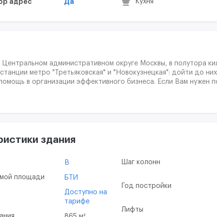
юр адрес
Да
Кухня
 Центральном административном округе Москвы, в полутора ки
танции метро "Третьяковская" и "Новокузнецкая": дойти до них
 помощь в организации эффективного бизнеса. Если Вам нужен п
ное время, но Вы не хотите тратить силы, время и деньги на ег
готова предложить Вам уникальное решение.
На выбор: рабочие м
мест, переговорные комнаты. При этом каждый клиент может во
и производительность и комфортность труда.
(письменный стол, удобное кресло, стеллаж для хранения доку
истики здания
ка, принтер
Шаг колонн
B
и оснащения рабочих мест могут быть различными, всегда учит
я возможность арендовать одно место, или пространство, где 
емой площади
БТИ
ся по фактически использованному времени. Например, если ва
Год постройки
 платить только за эти два часа.
Возможна только почасовая ар
Доступно на
тарифе
Лифты
ания
865 м²