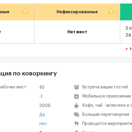
?
?
нные
Нефиксированные
3 
т
Нет мест
24
Н
ия по коворкингу
рабочих мест
Встреча ваших гостей
45
Мобильное приложение
-1
Кофе, чай - включено в
2009
Большая переговорная
Да
Проводятся мероприяти
Нет