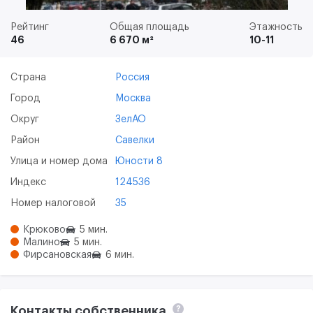
Рейтинг
Общая площадь
Этажность
46
6 670 м²
10-11
Страна
Россия
Город
Москва
Округ
ЗелАО
Район
Савелки
Улица и номер дома
Юности 8
Индекс
124536
Номер налоговой
35
Крюково
5 мин.
Малино
5 мин.
Фирсановская
6 мин.
Контакты собственника
?