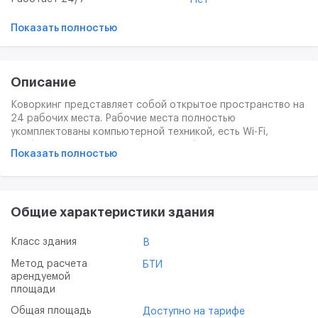
Показать полностью
Описание
Коворкинг представляет собой открытое пространство на
24 рабочих места. Рабочие места полностью
укомплектованы компьютерной техникой, есть Wi-Fi,
шкафчики для хранения личных вещей, кухня, столовая,
Показать полностью
вендинговый кофейный аппарат.
Здесь созданы все
необходимые условия для команд разработчиков,
фрилансеров и молодых предпринимателей - удобная
локация в Зеленограде с развитой инфраструктурой
Общие характеристики здания
возможность окунуться в активную деловую среду, найти
единомышленников, а также партнеров на мероприятиях
коворкинга, поучаствовать в мероприятиях инновационного
Класс здания
B
территориального кластера «Зеленоград».
Метод расчета
БТИ
арендуемой
площади
Общая площадь
Доступно на тарифе