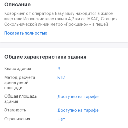
Описание
Коворкинг от оператора Easy Busy находится в жилом
квартале Испанские кварталы в 4,7 км от МКАД. Станция
Cокольнической линии метро «Прокшино» – в пешей
доступности. 5 – 10 минут на автомобиле до Калужского и
Показать полностью
Киевского шоссе. Аавтотрасса СБВ (Солнцево – Бутово –
Варшавское шоссе) – в нескольких минутах на автомобиле.
Бесконтактный доступ в пространство (нужно
зарегистрироваться на сайте, оплатить доступ, дверь
Общие характеристики здания
открывается с помощью мобильного приложения). Доступ к
печати. Дезинфицирующие средства. Клининг с учетом
AntiCovid мер. Доступ к WiFi. Чай и кофе. Круглосуточный
Класс здания
B
доступ при аренде на месяц. Видеонаблюдение. Доступны
Метод расчета
БТИ
переговорные комнаты на 2-3 человека.
арендуемой
площади
Общая площадь
Доступно на тарифе
здания
Этажность
Доступно на тарифе
Ограничения
Нет