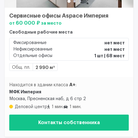
Сервисные офисы Aspace Империя
60 000 ₽
от
за место
Свободные рабочие места
Фиксированные
нет мест
Нефиксированные
нет мест
Отдельные офисы
1 шт | 68 мест
Общ. пл.
2 990 м²
A+
Находится в здании класса
:
МФК Империя
Москва, Пресненская наб, д 6 стр 2
Деловой центр
1 мин.
1 мин.
Контакты собственника