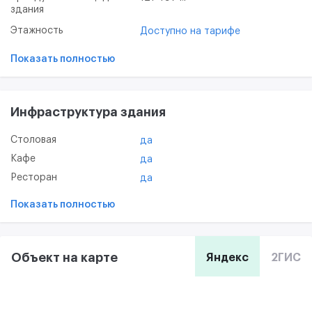
здания
сканирование на современных МФУ, 3 переговорныe и
конференц-зал, регулярные нетворкинг и бизнес
Этажность
Доступно на тарифе
мероприятия, кофе, чай, ионизированная вода и
собственная кухня, обеззараживающие средства,
Показать полностью
изолированное помещение с отдельным входом.
Инфраструктура здания
Столовая
да
Кафе
да
Ресторан
да
Показать полностью
Объект на карте
Яндекс
2ГИС