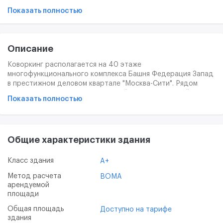
Показать полностью
Описание
Коворкинг располагается на 40 этаже
многофункционального комплекса Башня Федерация Запад
в престижном деловом квартале "Москва-Сити". Рядом
располагаются несколько станций метро - "Деловой
Показать полностью
центр", "Международная", "Выставочная", вблизи пролегает
ТТК. Развитая инфраструктура внутри здания и на
территории всего квартала увеличивает
привлекательность локации.
Общие характеристики здания
Внутри офисного пространства "West 40" предлагаются
как отдельные офисы, так и закрепленные и
незакрепленные рабочие места, среди них можно выбрать
Класс здания
A+
видовые и не видовые. Предусмотрено все необходимое
Метод расчета
BOMA
для продуктивной рабочей деятельности и комфортного
арендуемой
отдыха. Фиксированные места от 25 тыс.рублей до 35
площади
тыс.рублей.
Общая площадь
Доступно на тарифе
здания