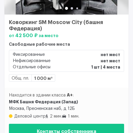
Коворкинг SM Moscow City (башня
Федерация)
42 500 ₽
от
за место
Свободные рабочие места
Фиксированные
нет мест
Нефиксированные
нет мест
Отдельные офисы
1 шт | 4 места
Общ. пл.
1 000 м²
A+
Находится в здании класса
:
МФК Башня Федерация (Запад)
Москва, Пресненская наб, д 12Б
Деловой центр
2 мин.
1 мин.
Контакты собственника