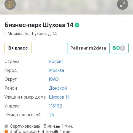
Бизнес-парк Шухова
14
г Москва, ул Шухова, д 14
60
B+ класс
Рейтинг m2data
i
Страна
Россия
Город
Москва
Округ
ЮАО
Район
Донской
Улица и номер дома
Шухова 14
Индекс
115162
Номер налоговой
25
Серпуховская
15 мин.
1 мин.
Шаболовская
4 мин.
1 мин.