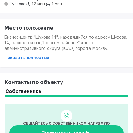
Тульская
12 мин.
1 мин.
Местоположение
Бизнес-центр "Шухова 14", находящийся по адресу Шухова,
14, расположен в Донском районе Южного
административного округа (ЮАО) города Москвы.
Ближайшая станция метро "Шаболовская". Вблизи бизнес-
Показать полностью
центра проходят Ленинский проспект и Подольское шоссе,
а также улицы Шаболовка и Мытная.
Контакты по объекту
Собственника
ОБЩАЙТЕСЬ С СОБСТВЕННИКОМ НАПРЯМУЮ
Посмотреть тарифы