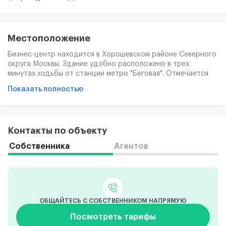
Местоположение
Бизнес-центр находится в Хорошевском районе Северного
округа Москвы. Здание удобно расположено в трех
минутах ходьбы от станции метро "Беговая". Отмечается
также выгодная транспортная доступность: рядом
Показать полностью
расположен удобный выезд на Хорошевское шоссе, на
улицу Маргелова, а также рядом находится крупная
транспортная магистраль - Третье транспортное кольцо.
Контакты по объекту
Собственника
Агентов
ОБЩАЙТЕСЬ С СОБСТВЕННИКОМ НАПРЯМУЮ
Посмотреть тарифы