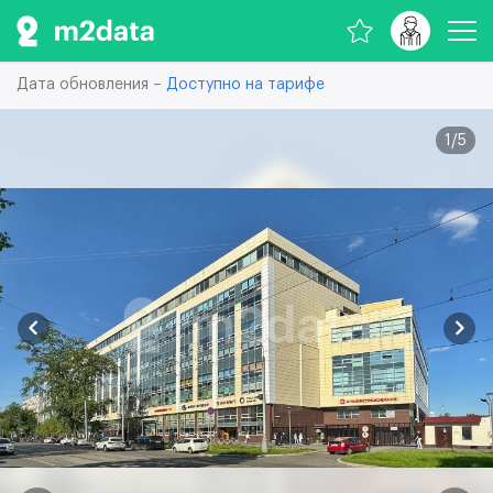
Дата обновления –
Доступно на тарифе
1
/
5