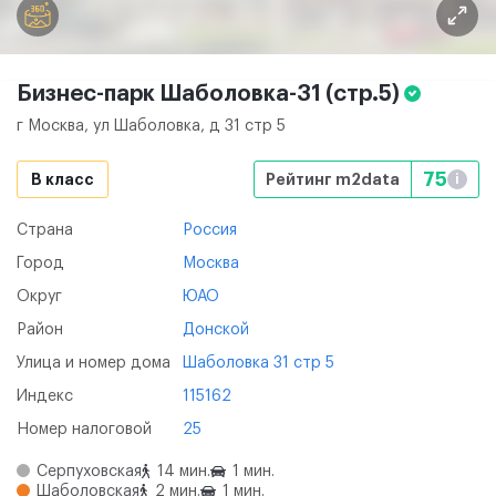
Бизнес-парк Шаболовка-31
(стр.5)
г Москва, ул Шаболовка, д 31 стр 5
75
B класс
Рейтинг m2data
i
Страна
Россия
Город
Москва
Округ
ЮАО
Район
Донской
Улица и номер дома
Шаболовка 31 стр 5
Индекс
115162
Номер налоговой
25
Серпуховская
14 мин.
1 мин.
Шаболовская
2 мин.
1 мин.