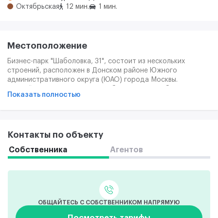
Октябрьская
12 мин.
1 мин.
Местоположение
Бизнес-парк "Шаболовка, 31", состоит из нескольких
строений, расположен в Донском районе Южного
административного округа (ЮАО) города Москвы.
Ближайшая станция метро "Шаболовская". Удобная
Показать полностью
транспортная доступность к таким крупным магистралям,
как Садовое кольцо и Ленинский проспект.
Контакты по объекту
Собственника
Агентов
ОБЩАЙТЕСЬ С СОБСТВЕННИКОМ НАПРЯМУЮ
Посмотреть тарифы