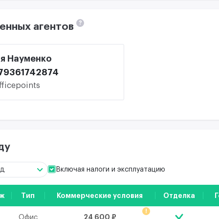
?
енных агентов
я Науменко
79361742874
fficepoints
ду
Включая налоги и эксплуатацию
од
ж
Тип
Коммерческие условия
Отделка
Г
!
24 600 ₽
Офис