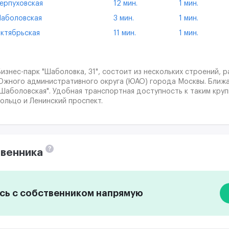
ерпуховская
12 мин.
1 мин.
аболовская
3 мин.
1 мин.
ктябрьская
11 мин.
1 мин.
Бизнес-парк "Шаболовка, 31", состоит из нескольких строений,
Южного административного округа (ЮАО) города Москвы. Ближ
"Шаболовская". Удобная транспортная доступность к таким круп
кольцо и Ленинский проспект.
?
венника
ь с собственником напрямую