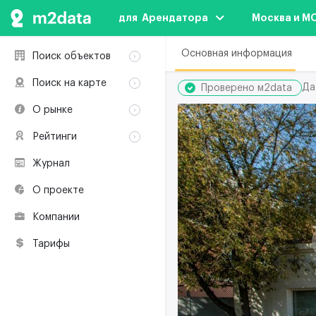
для  Арендатора
Москва и М
Основная информация
Поиск объектов
Аренда
Поиск на карте
Да
Проверено м2data
Продажа
Аренда
О рынке
Здания
Продажа
Классификация
Коворкинги
Рейтинги
Здания
Терминология
Объекты
Коворкинги
Журнал
Премии по
Участники рынка
недвижимости
О проекте
Экологическая
сертификация
Компании
Полезные
ресурсы
Тарифы