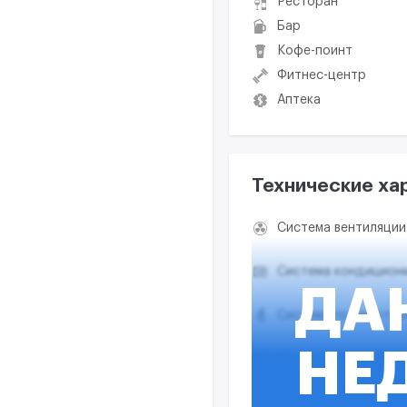
Ресторан
Бар
Кофе-поинт
Фитнес-центр
Аптека
Технические ха
Система вентиляции
Система кондицион
ДА
Система пожаротуш
НЕ
Система дымоудале
Система отопления