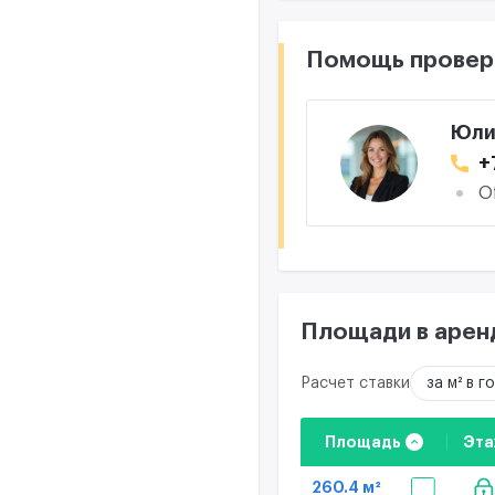
Помощь провер
Юли
+
O
Площади в арен
Расчет ставки
за м² в г
Площадь
Эта
260.4 м²