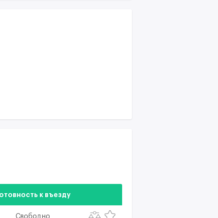
отовность к въезду
Свободно