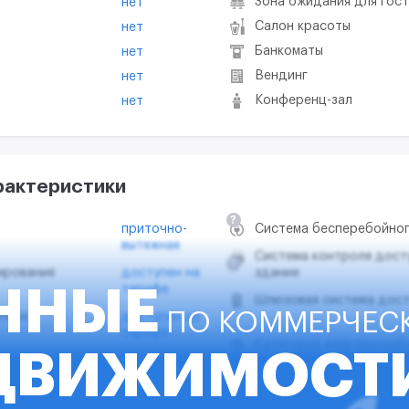
Зона ожидания для гос
нет
Салон красоты
нет
Банкоматы
нет
Вендинг
нет
Конференц-зал
нет
рактеристики
?
приточно-
Система бесперебойног
вытяжная
Система контроля дост
?
ирования
доступен на
здание
тарифе
ННЫЕ
Шлюзовая система дост
ПО КОММЕРЧЕС
ения
доступен на
тарифе
Категория электроснаб
ДВИЖИМОСТ
ния
доступен на
тарифе
Количество независимы
доступен на