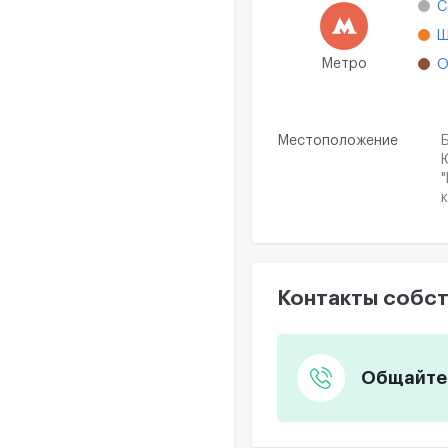
С
Ш
Метро
О
Местоположение
Контакты собст
Общайтес