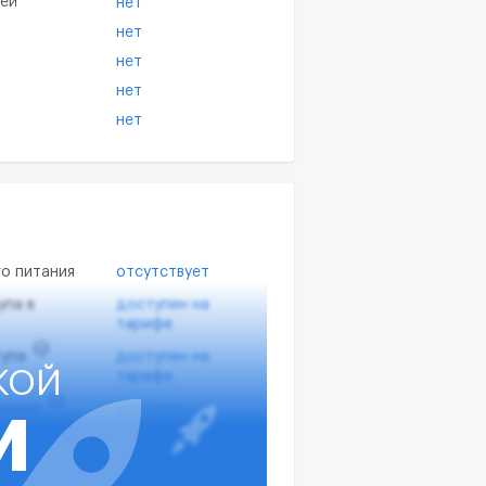
тей
нет
нет
нет
нет
нет
о питания
отсутствует
упа в
доступен на
тарифе
?
упа
доступен на
КОЙ
тарифе
?
жения
доступен на
И
тарифе
х вводов
доступен на
тарифе