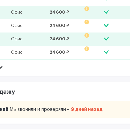
!
24 600 ₽
Офис
!
24 600 ₽
Офис
!
24 600 ₽
Офис
!
24 600 ₽
Офис
м²
одажу
ний
Мы звонили и проверяли –
9 дней назад