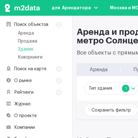
для  Арендатора
Москва и М
Поиск объектов
Аренда и про
Аренда
метро Солнце
Продажа
Здания
Все объекты с прямы
Коворкинги
Поиск на карте
Аренда
П
Аренда
О рынке
Продажа
Тип здания
1
Классификация
Рейтинги
Здания
Терминология
Объекты
Коворкинги
Журнал
Премии по
Участники рынка
Сохранить фильтр
недвижимости
О проекте
Экологическая
сертификация
Компании
Полезные