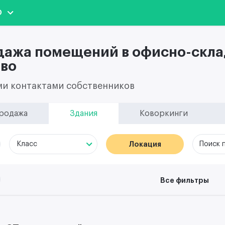
О
дажа помещений в офисно-скла
во
ми контактами собственников
родажа
Здания
Коворкинги
Локация
Поиск 
Класс
Все фильтры