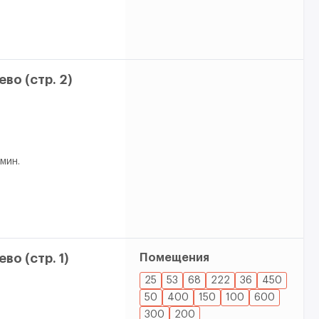
о (стр. 2)
 мин.
о (стр. 1)
Помещения
25
53
68
222
36
450
50
400
150
100
600
300
200