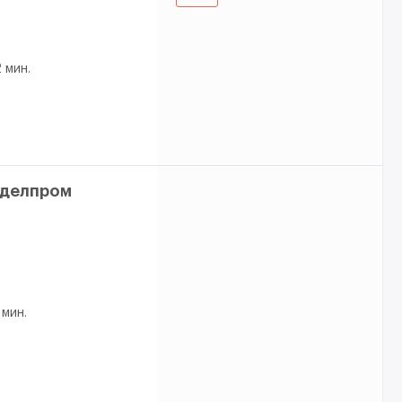
 мин.
тделпром
 мин.