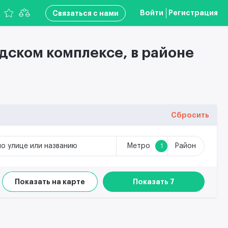
Войти
Регистрация
Связаться с нами
дском комплексе, в районе
Сбросить
по улице или названию
Метро
Район
1
Показать на карте
Показать 7