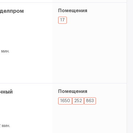
тделпром
Помещения
17
1 мин.
чный
Помещения
1650
252
863
 мин.