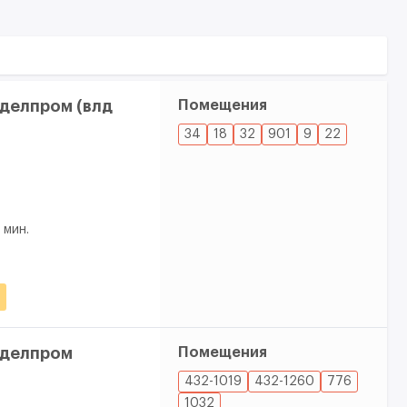
делпром (влд
Помещения
34
18
32
901
9
22
1 мин.
тделпром
Помещения
432-1019
432-1260
776
1032