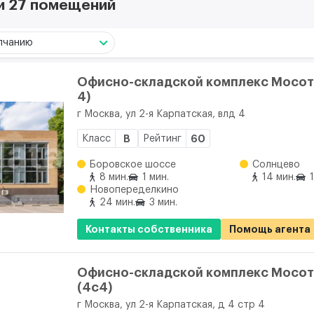
 и 27 помещений
лчанию
Офисно-складской комплекс Мосот
4)
г Москва, ул 2-я Карпатская, влд 4
Класс
B
Рейтинг
60
Боровское шоссе
Солнцево
8 мин.
1 мин.
14 мин.
Новопеределкино
24 мин.
3 мин.
Контакты собственника
Помощь агента
Офисно-складской комплекс Мосо
(4с4)
г Москва, ул 2-я Карпатская, д 4 стр 4