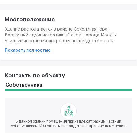
Местоположение
Здание располагается в районе Соколиная гора -
Восточный административный округ города Москвы.
Ближайшие станции метро для пешей доступности:
Измайлово, Партизанская, Семёновская. Кроме того, в
Показать полностью
ближайшей доступности находится остановка наземного
транспорта Мироновская улица. Для автомобилистов
рядом проходят Измайловский вал, Щербаковская улица
(выезд на СВХ).
Контакты по объекту
Собственника
В данном здании помещения принадлежат разным частным
собственникам. Их контакты вы найдете на странице помещения.