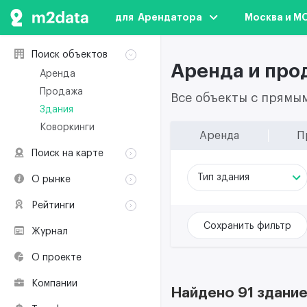
для  Арендатора
Москва и М
Поиск объектов
Аренда и про
Аренда
Продажа
Все объекты с прямы
Здания
Коворкинги
Аренда
П
Поиск на карте
Аренда
Тип здания
О рынке
Продажа
Классификация
Рейтинги
Здания
Терминология
Объекты
Коворкинги
Сохранить фильтр
Журнал
Премии по
Участники рынка
недвижимости
О проекте
Экологическая
сертификация
Компании
Найдено 91 здание
Полезные