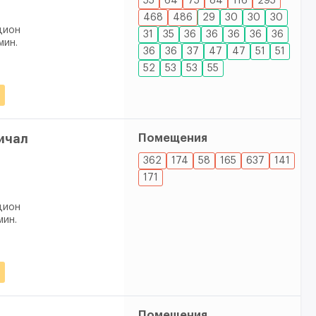
55
64
75
84
116
295
468
486
29
30
30
30
дион
31
35
36
36
36
36
36
мин.
36
36
37
47
47
51
51
52
53
53
55
ичал
Помещения
362
174
58
165
637
141
171
дион
мин.
Помещения