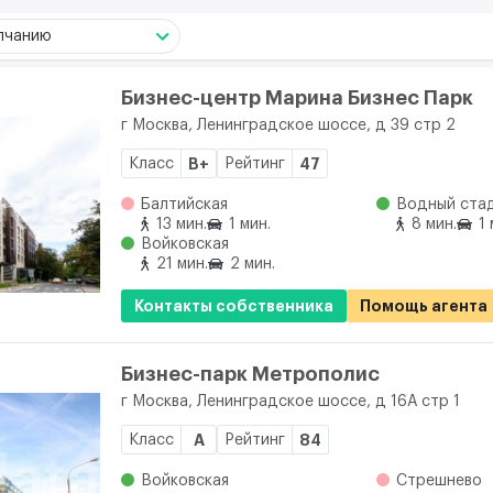
лчанию
Бизнес-центр Марина Бизнес Парк
г Москва, Ленинградское шоссе, д 39 стр 2
Класс
B+
Рейтинг
47
Балтийская
Водный ста
13 мин.
1 мин.
8 мин.
1 
Войковская
21 мин.
2 мин.
Контакты собственника
Помощь агента
Бизнес-парк Метрополис
г Москва, Ленинградское шоссе, д 16А стр 1
Класс
A
Рейтинг
84
Войковская
Стрешнево