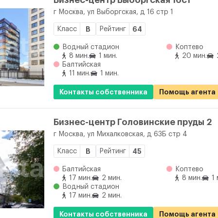
Бизнес-центр Выборгская 16с1
г Москва, ул Выборгская, д 16 стр 1
Класс
B
Рейтинг
64
Водный стадион
Коптево
8 мин.
1 мин.
20 мин.
Балтийская
11 мин.
1 мин.
Контакты собственника
Помощь агента
Бизнес-центр Головинские пруды 2
г Москва, ул Михалковская, д 63Б стр 4
Класс
B
Рейтинг
45
Балтийская
Коптево
17 мин.
2 мин.
8 мин.
1 
Водный стадион
17 мин.
2 мин.
Контакты собственника
Помощь агента