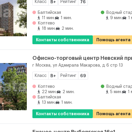
Класс
B+
Рейтинг
76
Балтийская
Водный ста
11 мин.
1 мин.
9 мин.
1 
Коптево
18 мин.
2 мин.
Контакты собственника
Помощь агента
Офисно-торговый центр Невский пр
г Москва, ул Адмирала Макарова, д 6 стр 13
Класс
B+
Рейтинг
69
Коптево
Водный ста
22 мин.
2 мин.
5 мин.
1 
Балтийская
13 мин.
1 мин.
Контакты собственника
Помощь агента