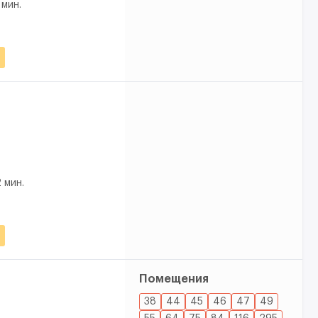
 мин.
 мин.
Помещения
38
44
45
46
47
49