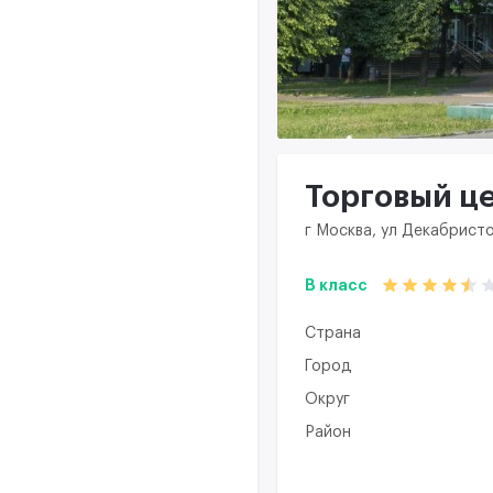
Торговый це
г Москва, ул Декабристо
B класс
Страна
Город
Округ
Район