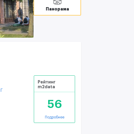
В
Панорама
T
С
Рейтинг
m2data
1Г
56
Подробнее