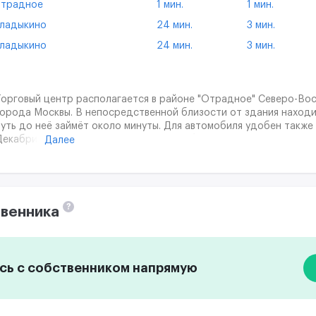
традное
1 мин.
1 мин.
ладыкино
24 мин.
3 мин.
ладыкино
24 мин.
3 мин.
Торговый центр располагается в районе "Отрадное" Северо-Во
города Москвы. В непосредственной близости от здания находи
путь до неё займёт около минуты. Для автомобиля удобен также
Декабристов, а со стороны Северного бульвара всего за неско
Далее
до Алтуфьевского шоссе.
?
венника
ь с собственником напрямую