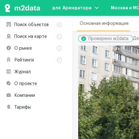
для  Арендатора
Москва и М
Основная информация
Поиск объектов
Аренда
Поиск на карте
Да
Проверено м2data
Продажа
Аренда
О рынке
Здания
Продажа
Классификация
Коворкинги
Рейтинги
Здания
Терминология
Объекты
Коворкинги
Журнал
Премии по
Участники рынка
недвижимости
О проекте
Экологическая
сертификация
Компании
Полезные
ресурсы
Тарифы