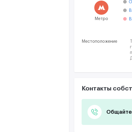
О
В
Метро
В
Местоположение
Контакты собст
Общайтес