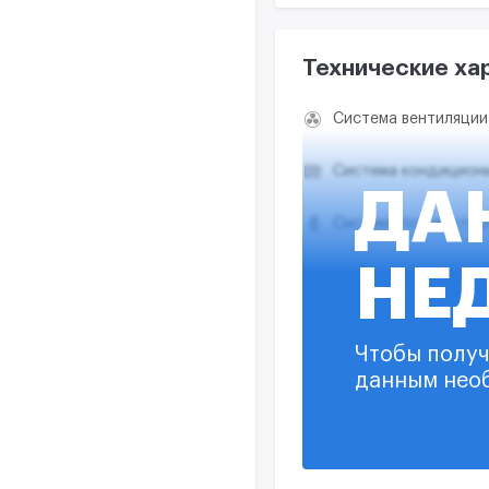
Технические ха
Система вентиляции
Система кондицион
ДА
Система пожаротуш
НЕ
Система дымоудале
Система отопления
Чтобы получ
данным нео
Система водоснабж
Система видеонабл