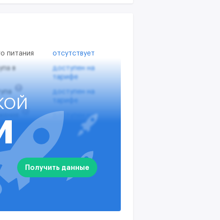
о питания
отсутствует
упа в
доступен на
тарифе
?
упа
доступен на
КОЙ
тарифе
?
жения
доступен на
И
тарифе
х вводов
доступен на
тарифе
ва здания
доступен на
Получить данные
тарифе