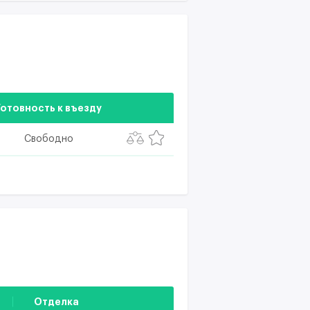
Готовность к въезду
Свободно
Отделка