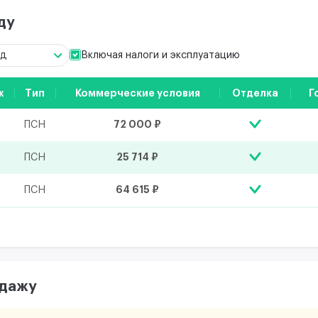
ду
Включая налоги и эксплуатацию
од
ж
Тип
Коммерческие условия
Отделка
Г
72 000 ₽
ПСН
25 714 ₽
ПСН
64 615 ₽
ПСН
одажу