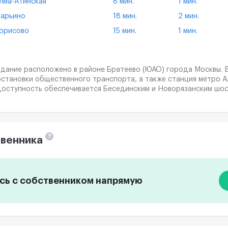
лма-Атинская
8 мин.
1 мин.
арьино
18 мин.
2 мин.
орисово
15 мин.
1 мин.
Здание расположено в районе Братеево (ЮАО) города Москвы. 
остановки общественного транспорта, а также станция метро А
доступность обеспечивается Бесединским и Новорязанским шос
?
венника
ь с собственником напрямую