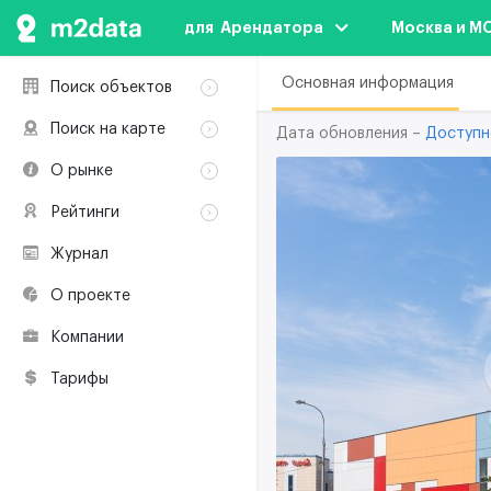
для  Арендатора
Москва и М
Основная информация
Поиск объектов
Аренда
Поиск на карте
Дата обновления –
Доступн
Продажа
Аренда
О рынке
Здания
Продажа
Классификация
Коворкинги
Рейтинги
Здания
Терминология
Объекты
Коворкинги
Журнал
Премии по
Участники рынка
недвижимости
О проекте
Экологическая
сертификация
Компании
Полезные
ресурсы
Тарифы