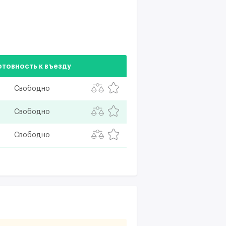
отовность к въезду
Свободно
Свободно
Свободно