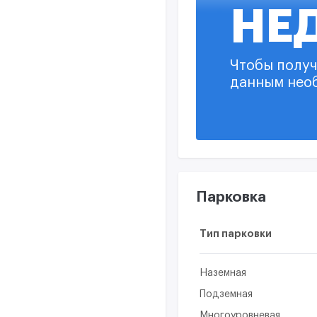
НЕ
Система дымоудале
Система отопления
Чтобы получ
данным нео
Система водоснабж
Система видеонабл
Парковка
Тип парковки
Наземная
Подземная
Многоуровневая