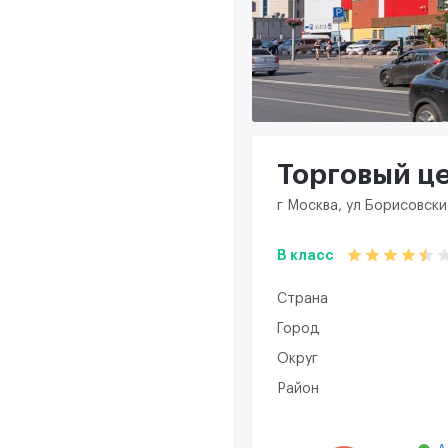
Торговый ц
г Москва, ул Борисовски
B класс
Страна
Город
Округ
Район