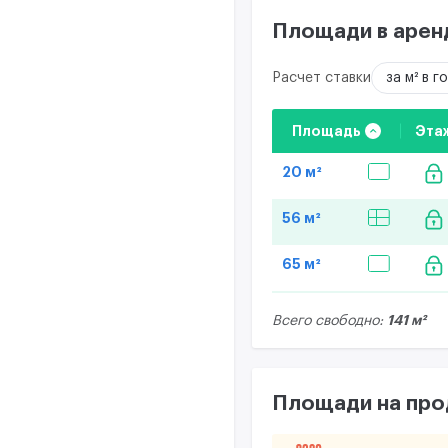
Площади в арен
Расчет ставки
за м² в г
Площадь
Эта
20 м²
56 м²
65 м²
141 м²
Всего свободно:
Площади на пр