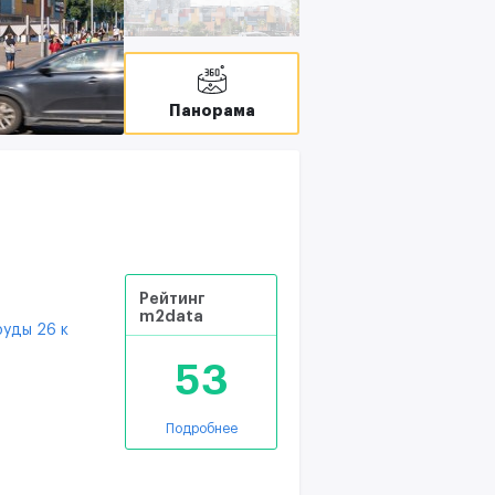
T
С
Панорама
Рейтинг
m2data
уды 26 к
53
Подробнее