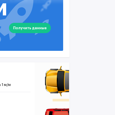
жения
доступен на
И
тарифе
х вводов
доступен на
тарифе
ва здания
доступен на
Получить данные
тарифе
 1 м/м