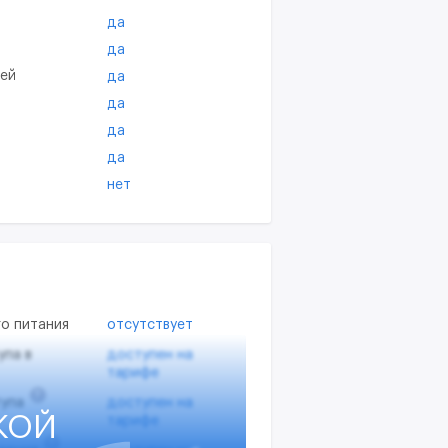
да
да
тей
да
да
да
да
нет
о питания
отсутствует
упа в
доступен на
тарифе
?
упа
доступен на
КОЙ
тарифе
?