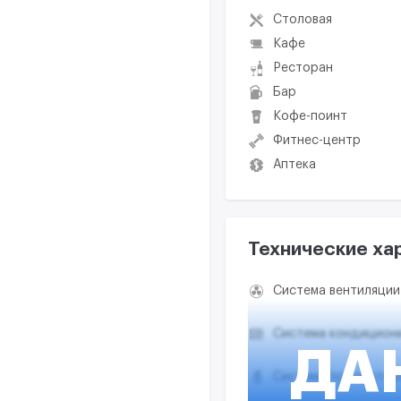
Столовая
Кафе
Ресторан
Бар
Кофе-поинт
Фитнес-центр
Аптека
Технические ха
Система вентиляции
Система кондицион
ДА
Система пожаротуш