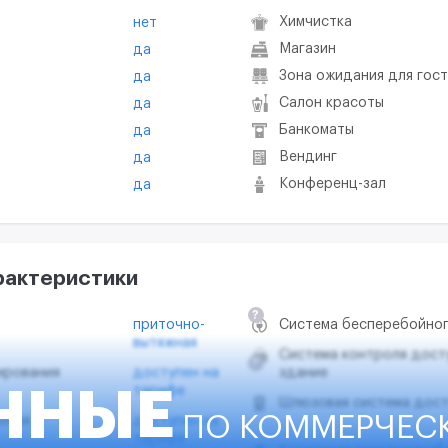
Химчистка
нет
Магазин
да
Зона ожидания для гос
да
Салон красоты
да
Банкоматы
да
Вендинг
да
Конференц-зал
да
рактеристики
?
приточно-
Система бесперебойног
вытяжная
Система контроля дост
?
ирования
доступен на
здание
тарифе
ННЫЕ
Шлюзовая система дост
ПО КОММЕРЧЕС
ения
доступен на
тарифе