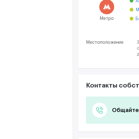
А
М
Метро
Б
Местоположение
Контакты собст
Общайтес