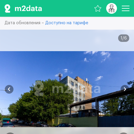
Дата обновления –
Доступно на тарифе
1
/
6