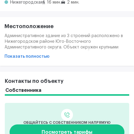
Нижегородская
16 мин.
2 мин.
Местоположение
Административное здание из 3 строений расположено в
Нижегородском районе Юго-Восточного
Административного округа. Объект окружен крупными
автомагистралями: ТТК и СВХ, Рязанский проспект, шоссе
Показать полностью
Энтузиастов. Ближайшая станция метро "Андроновка". От
метрополитена удобно проехать общественным городским
транспортом или пройти пешком.
Контакты по объекту
Собственника
ОБЩАЙТЕСЬ С СОБСТВЕННИКОМ НАПРЯМУЮ
Посмотреть тарифы