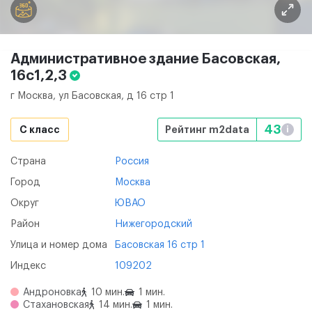
Административное здание Басовская,
16с1,2,3
г Москва, ул Басовская, д 16 стр 1
43
C класс
Рейтинг m2data
i
Страна
Россия
Город
Москва
Округ
ЮВАО
Район
Нижегородский
Улица и номер дома
Басовская 16 стр 1
Индекс
109202
Андроновка
10 мин.
1 мин.
Стахановская
14 мин.
1 мин.