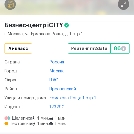
Бизнес-центр
iCITY
г Москва, ул Ермакова Роща, д 1 стр 1
86
A+ класс
Рейтинг m2data
i
Страна
Россия
Город
Москва
Округ
ЦАО
Район
Пресненский
Улица и номер дома
Ермакова Роща 1 стр 1
Индекс
123290
Шелепиха
4 мин.
1 мин.
Тестовская
1 мин.
1 мин.