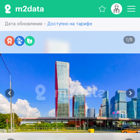
Дата обновления –
Доступно на тарифе
1
/
8