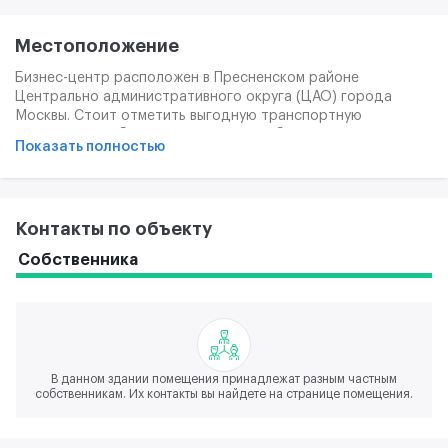
Местоположение
Бизнес-центр расположен в Пресненском районе
Центрально административного округа (ЦАО) города
Москвы. Стоит отметить выгодную транспортную
доступность объекта: прямо около объекта пролегает
Показать полностью
выезд на ТТК и Звенигородское шоссе. Также рядом с
бизнес-центром находятся станции метро "Шелепиха" и
"Тестовская".
Контакты по объекту
Собственника
В данном здании помещения принадлежат разным частным
собственникам. Их контакты вы найдете на странице помещения.