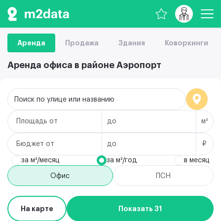
Аренда
Продажа
Здания
Коворкинги
Аренда офиса в районе Аэропорт
Поиск по улице или названию
Площадь
м²
Бюджет
₽
за м²/месяц
за м²/год
в месяц
Офис
ПСН
На карте
Показать 31