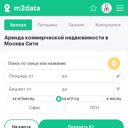
Аренда
Продажа
Здания
Коворкинги
Аренда коммерческой недвижимости в
Москва Сити
Поиск по улице или названию
Площадь
м²
Бюджет
₽
за м²/месяц
за м²/год
в месяц
Офис
ПСН
На карте
Показать 67