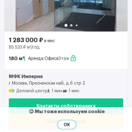
1 283 000 ₽
в мес
85 533 ₽ м²/год
180 м²
Аренда Офиса
Этаж
МФК Империя
г Москва, Пресненская наб, д 6 стр 2
Деловой центр
1 мин.
1 мин.
Контакты собственника
😉 Мы тоже используем cookie
Помощь агента
OK