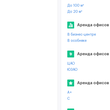
До 100 м²
До 20 м²
В стиле лофт
С отдельным входом
Аренда офисов 
В бизнес-центре
В особняке
В жилом доме
Аренда офисов 
ЦАО
ЮЗАО
СВАО
Аренда офисов 
A+
C