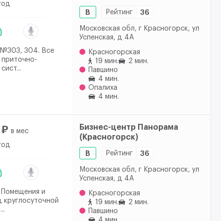
год
B
Рейтинг
36
Московская обл, г Красногорск, ул
Успенская, д 4А
 №303, 304. Все
Красногорская
 приточно-
19 мин.
2 мин.
ист...
Павшино
4 мин.
Опалиха
4 мин.
Бизнес-центр Панорама
 ₽
в мес
(Красногорск)
год
B
Рейтинг
36
Московская обл, г Красногорск, ул
Успенская, д 4А
 Помещения и
Красногорская
д круглосуточной
19 мин.
2 мин.
..
Павшино
4 мин.