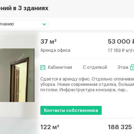
ий в 3 зданиях
лчанию
37 м²
53 000 
Аренда офиса
17 189 ₽ м²/
Кабинетная
С отделкой
Этаж
Сдается в аренду офис. Отдельно оплачивае
уборка. Новая современная отделка, больши
потолки. Инфраструктура консьерж, пар...
Контакты собственника
122 м²
188 325