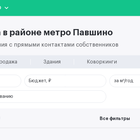
О
 в районе метро Павшино
ния с прямыми контактами собственников
родажа
Здания
Коворкинги
Бюджет, ₽
за м²/год
званию
Все фильтры