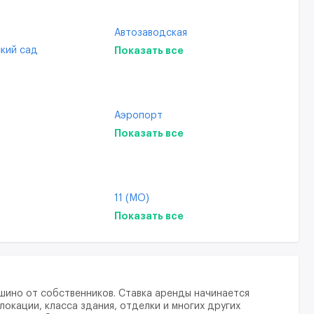
я
Автозаводская
кий сад
Алексеевская
Показать все
Аникеевка
Аэропорт
Балтийская
Аэропорт
Беговая
Бескудниковский
Показать все
Белорусская
падное
Богородское
Бибирево
Внуково
арк
Борисово
змайлово
Выхино-Жулебино
 сад
Братиславская
11 (МО)
Даниловский
рия Донского
Бульвар Рокоссовского
2
Показать все
о
Замоскворечье
Бутырская
6
Измайлово
Верхние Котлы
10
Косино-Ухтомский
Водники
16
Крюково
й проспект
Волжская
18
Лианозово
шино от собственников. Ставка аренды начинается
ры
Воронцовская
21
локации, класса здания, отделки и многих других
Марфино
Гражданская