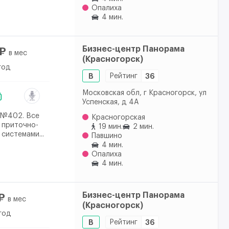
Опалиха
4 мин.
Бизнес-центр Панорама
₽
в мес
(Красногорск)
год
B
Рейтинг
36
Московская обл, г Красногорск, ул
Успенская, д 4А
 №402. Все
Красногорская
 приточно-
19 мин.
2 мин.
системами...
Павшино
4 мин.
Опалиха
4 мин.
Бизнес-центр Панорама
₽
в мес
(Красногорск)
год
B
Рейтинг
36