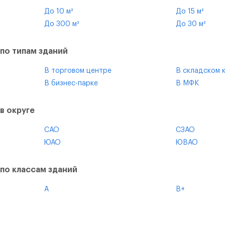
До 10 м²
До 15 м²
До 300 м²
До 30 м²
Маленький офис
С юридическ
по типам зданий
В торговом центре
В складском 
В бизнес-парке
В МФК
В общественно-деловом пространстве
В офисно-складском комплексе
В офисно-тор
В производственно-складском комплексе
в округе
САО
СЗАО
ЮАО
ЮВАО
Новомосковский
Троицкий
по классам зданий
A
B+