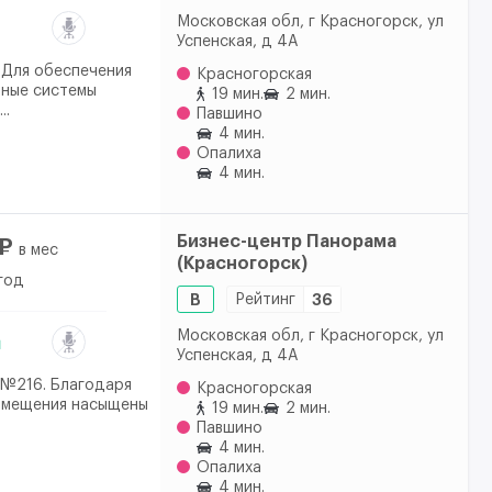
Московская обл, г Красногорск, ул
Успенская, д 4А
 Для обеспечения
Красногорская
нные системы
19 мин.
2 мин.
..
Павшино
4 мин.
Опалиха
4 мин.
Бизнес-центр Панорама
₽
в мес
(Красногорск)
год
B
Рейтинг
36
Московская обл, г Красногорск, ул
Успенская, д 4А
 №216. Благодаря
Красногорская
омещения насыщены
19 мин.
2 мин.
Павшино
4 мин.
Опалиха
4 мин.