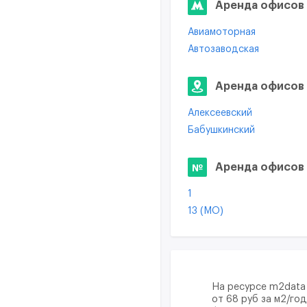
Аренда офисов 
Авиамоторная
Автозаводская
Алма-Атинская
Аннино
Аренда офисов 
Бабушкинская
Алексеевский
Баррикадная
Бабушкинский
Белокаменная
Бибирево
Белорусская
Братеево
Аренда офисов 
Библиотека им.Ленина
Войковский
Боровицкая
1
Гагаринский
Ботанический сад
13 (МО)
Дмитровский
Бульвар Рокоссовского
3
Западное Дегунино
Варшавская
7
Коммунарка
Верхние Лихоборы
13
Котловка
Водный стадион
16 (МО)
Кунцево
На ресурсе m2data
Волоколамская
19
от 68 руб за м2/го
Ломоносовский
Выставочная