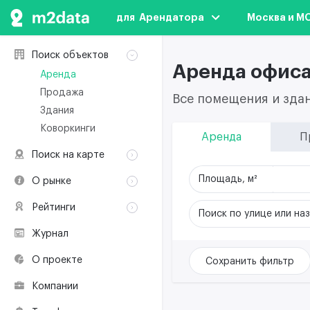
для  Арендатора
Москва и М
Поиск объектов
Аренда офиса
Аренда
Продажа
Все помещения и зда
Здания
Коворкинги
Аренда
П
Поиск на карте
Аренда
Площадь, м²
О рынке
Продажа
Классификация
Рейтинги
Здания
Поиск по улице или на
Терминология
Объекты
Коворкинги
Журнал
Премии по
Участники рынка
недвижимости
О проекте
Сохранить фильтр
Экологическая
сертификация
Компании
Полезные