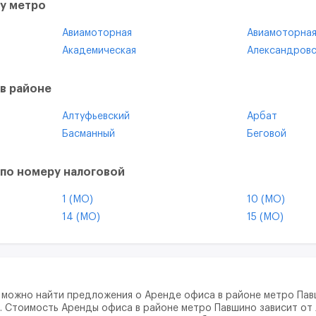
у метро
Авиамоторная
Авиамоторна
Академическая
Александровс
Алтуфьево
Андроновка
Арбатская
Арбатская
в районе
Багратионовская
Баковка
Алтуфьевский
Арбат
Бауманская
Беговая
Басманный
Беговой
Беломорская
Белорусская
Бирюлево Восточное
Бирюлево За
Беляево
Бескудниково
Бутырский
Вешняки
по номеру налоговой
Битца
Битцевский П
Восточное Дегунино
Восточное И
Боровское шоссе
Ботанический
1 (МО)
10 (МО)
Головинский
Гольяново
Бульвар Адмирала Ушакова
Бульвар Дмит
14 (МО)
15 (МО)
Донской
Дорогомилов
Бунинская аллея
Бутово
4
5
Зюзино
Зябликово
Варшавская
ВДНХ
8
9
Коньково
Коптево
Владыкино
Владыкино
14
15
Красносельский
Крылатское
Войковская
Волгоградски
17
17 (МО)
Левобережный
Лефортово
 можно найти предложения о Аренде офиса в районе метро Пав
Волоколамская
Воробьевы го
20
20 (МО)
д. Стоимость Аренды офиса в районе метро Павшино зависит от 
Лосиноостровский
Люблино
Выхино
Говорово