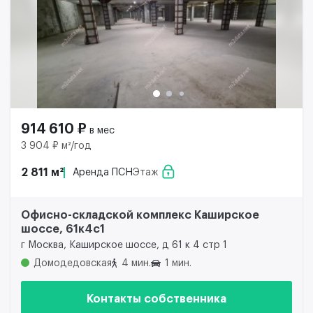
914 610 ₽
в мес
3 904 ₽ м²/год
2 811 м²
Аренда ПСН
Этаж
Офисно-складской комплекс Каширское
шоссе, 61к4с1
г Москва, Каширское шоссе, д 61 к 4 стр 1
Домодедовская
4 мин.
1 мин.
Контакты собственника