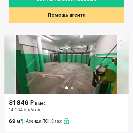
Помощь агента
81 846 ₽
в мес
14 234 ₽ м²/год
69 м²
Аренда ПСН
Этаж