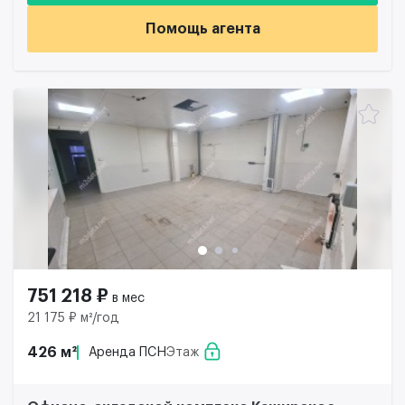
Помощь агента
751 218 ₽
в мес
21 175 ₽ м²/год
426 м²
Аренда ПСН
Этаж