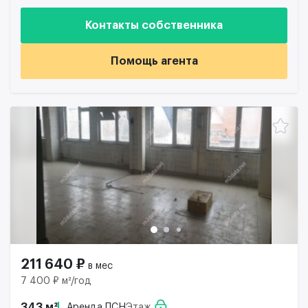
Контакты собственника
Помощь агента
211 640 ₽
в мес
7 400 ₽ м²/год
343 м²
Аренда ПСН
Этаж