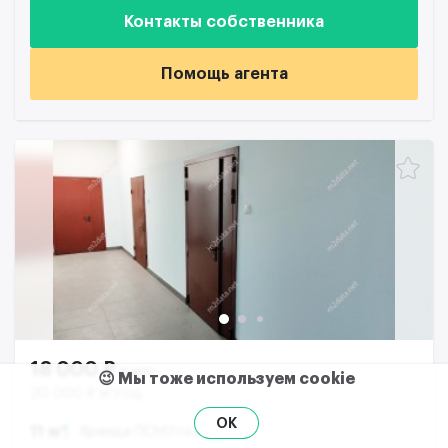
Контакты собственника
Помощь агента
18 000 ₽
в мес
😉 Мы тоже используем cookie
20 000 ₽ м²/год
OK
11 м²
Аренда ПСН
Этаж