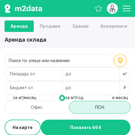
Аренда
Продажа
Здания
Коворкинги
Аренда склада
Поиск по улице или названию
Площадь
м²
Бюджет
₽
за м²/месяц
за м²/год
в месяц
Офис
ПСН
На карте
Показать 664