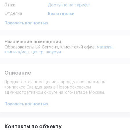
Этаж
Доступно на тарифе
Отделка
Без отделки
Показать полностью
Назначение помещения
Образовательный Сегмент,
клиентский офис,
магазин,
клиника/мед. центр,
шоурум
Описание
Предлагается помещение в аренду в новом жилом
комплексе Скандинавия в Новомосковском
административном округе на юго-западе Москвы.
Помещение располагается в корпусе 35,1,3
Более 60000 человек будут проживать здесь, что
Показать полностью
обеспечит максимальный трафик для вашего бизнеса. Тех.
параметры вентиляции общеобменная 630, с/у- 50
Теплоснабжение- 0.006Гкал/ч
Разрешенная электрическая мощность 28,6кВт с
Контакты по объекту
возможностью увеличения.