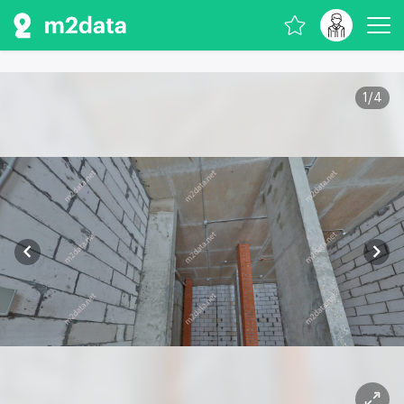
1
/
4