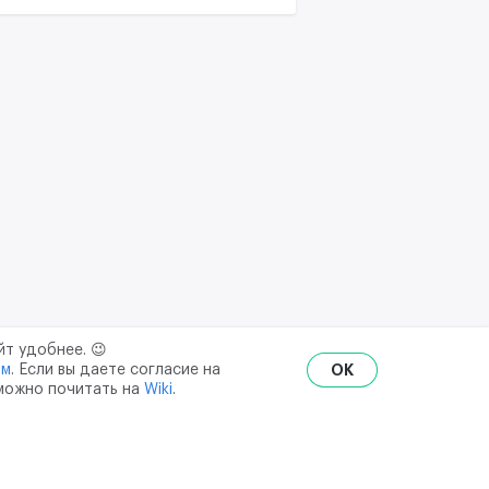
йт удобнее. 😉
ым
. Если вы даете согласие на
OK
 можно почитать на
Wiki
.
RU
ENG
₽
$
€
ональных данных