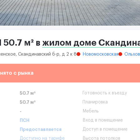
50.7 м² в
жилом доме Скандин
енское, Скандинавский б-р, д 2 к 8
Новомосковская
Ольхов
нято с рынка
50.7 м²
Готовность к въезду
50.7 м²
Планировка
-
Мебель
ПСН
Вход в помещение
Предоставляется
Доступ в помещение
Доступно на тарифе
Высота потолков