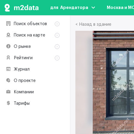
для  Арендатора
Москва и М
Поиск объектов
< Назад в здание
Аренда
Поиск на карте
Продажа
Аренда
О рынке
Здания
Продажа
Классификация
Коворкинги
Рейтинги
Здания
Терминология
Объекты
Коворкинги
Журнал
Премии по
Участники рынка
недвижимости
О проекте
Экологическая
сертификация
Компании
Полезные
ресурсы
Тарифы