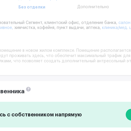
Без отделки
Дополнительно
овательный Сегмент,
клиентский офис,
отделение банка,
салон
тивное,
химчистка,
кофейня,
пункт выдачи,
аптека,
клиника/мед. 
помещение в новом жилом комплексе. Помещение располагается 
дут проживать здесь, что обеспечит максимальный трафик для
лками, что позволяет создать дополнительный антресольный э
?
венника
ь с собственником напрямую