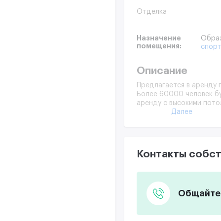
Отделка
Назначение
Образ
помещения:
спор
Описание
Предлагается в аренду 
Более 60000 человек бу
аренду с высокими пото
Далее
Контакты собст
Общайтес