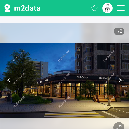
1
/
2