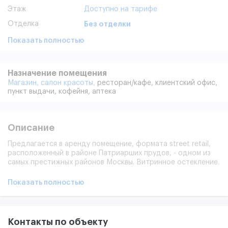
Этаж
Доступно на тарифе
Отделка
Без отделки
Показать полностью
Назначение помещения
Магазин,
салон красоты,
ресторан/кафе,
клиентский офис,
пункт выдачи,
кофейня,
аптека
Описание
Предлагается в аренду помещение, формата street retail,
расположенный в районе Патриарших прудов, - одном из
самых престижных районов Москвы. Витринное остекление.
отделый вход с фасада здания. Имеется система
вентиляции и кондиционирования.
Показать полностью
Контакты по объекту