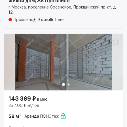
Жилой дом/ЖК Прокшино
г Москва, поселение Сосенское, Прокшинский пр-кт, д
12
Прокшино
9 мин.
1 мин.
143 389 ₽
в мес
35 400 ₽ м²/год
59 м²
Аренда ПСН
Этаж