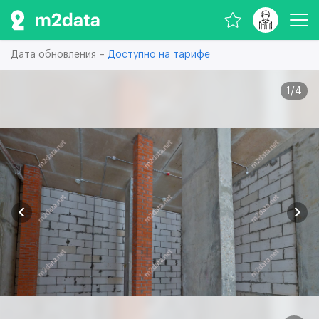
Дата обновления –
Доступно на тарифе
1
/
4