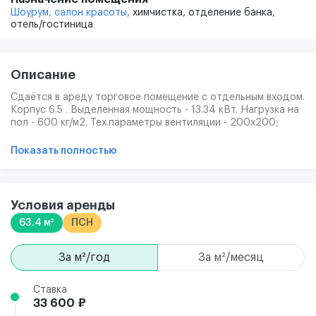
Шоурум,
салон красоты,
химчистка,
отделение банка,
отель/гостиница
Описание
Сдаётся в ареду торговое помещение с отдельным входом.
Корпус 6.5 . Выделенная мощность - 13.34 кВт. Нагрузка на
пол - 600 кг/м2. Тех.параметры вентиляции - 200х200;
Ø100. Транспортная доступность. Срок сдачи 4 квартал
2025. .
Показать полностью
Условия аренды
63.4 м²
ПСН
за м²/год
за м²/месяц
Ставка
33 600 ₽