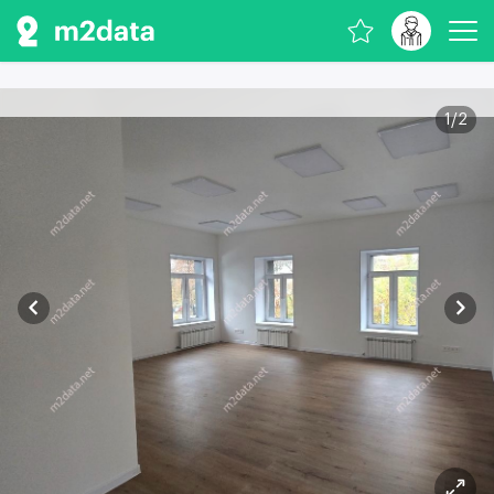
1
/
2