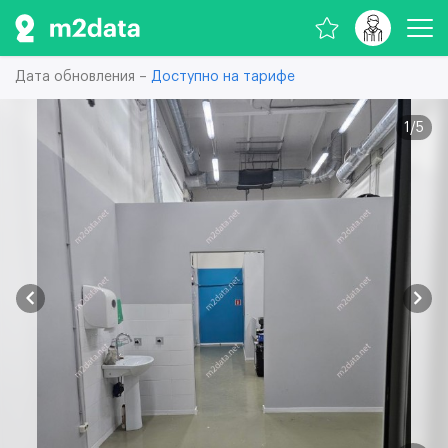
Дата обновления –
Доступно на тарифе
1
/
5