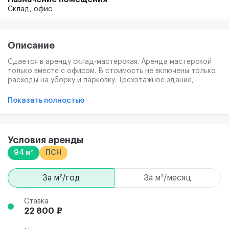
Склад,
офис
Описание
Сдается в аренду склад-мастерская. Аренда мастерской
только вместе с офисом. В стоимость не включены только
расходы на уборку и парковку. Трехэтажное здание,
оснащенное современными коммуникациями. СКУД,
охраняемая территория, видеонаблюдение, въезд через
Показать полностью
шлагбаум, парковка.
Условия аренды
94 м²
ПСН
за м²/год
за м²/месяц
Ставка
22 800 ₽