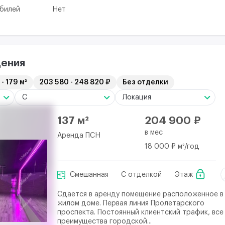
обилей
Нет
ения
 - 179 м²
203 580 - 248 820 ₽
Без отделки
C
Локация
137 м²
204 900 ₽
в мес
Аренда ПСН
18 000 ₽ м²/год
Смешанная
С отделкой
Этаж
Сдается в аренду помещение расположенное в
жилом доме. Первая линия Пролетарского
проспекта. Постоянный клиентский трафик, все
преимущества городской...