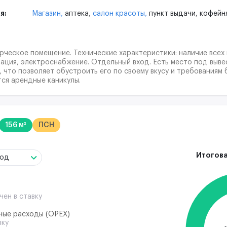
я:
Магазин,
аптека,
салон красоты,
пункт выдачи,
кофейн
рческое помещение. Технические характеристики: наличие все
ация, электроснабжение. Отдельный вход. Есть место под выве
 что позволяет обустроить его по своему вкусу и требованиям
тся арендные каникулы.
156 м²
ПСН
Итогова
год
чен в ставку
ные расходы (ОРЕХ)
вку