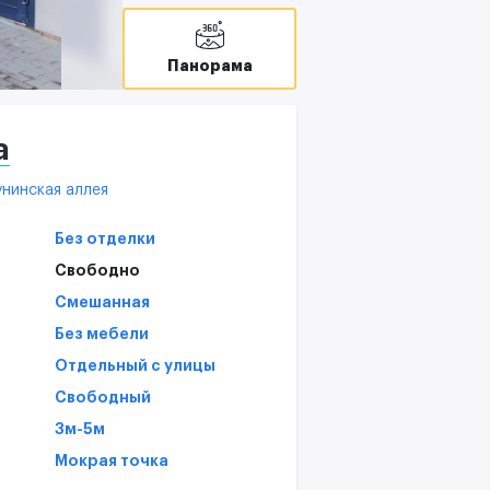
В
T
Панорама
С
а
унинская аллея
Без отделки
Свободно
Смешанная
Без мебели
Отдельный с улицы
Свободный
3м-5м
Мокрая точка