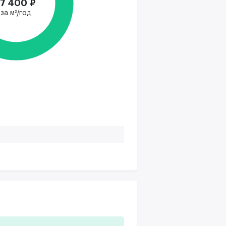
17 400 ₽
за м²/год