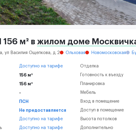
156 м² в
жилом доме Москвичк
а, ул Василия Ощепкова, д 2
Ольховая
Новомосковская
Б
Доступно на тарифе
Отделка
156 м²
Готовность к въезду
156 м²
Планировка
-
Мебель
ПСН
Вход в помещение
Не предоставляется
Доступ в помещение
Доступно на тарифе
Высота потолков
ь
Доступно на тарифе
Дополнительно