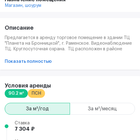
Магазин,
шоурум
Описание
Предлагается в аренду торговое помещение в здании ТЦ
"Планета на Бронницкой", г. Раменское. Видеонаблюдение
ТЦ. Круглосуточная охрана. ТЦ расположен в районе
многоэтажного жилого массива с большой численностью
населения. На фото представлена типовая отделка.
Показать полностью
Условия аренды
90.2 м²
ПСН
за м²/год
за м²/месяц
Ставка
7 304 ₽