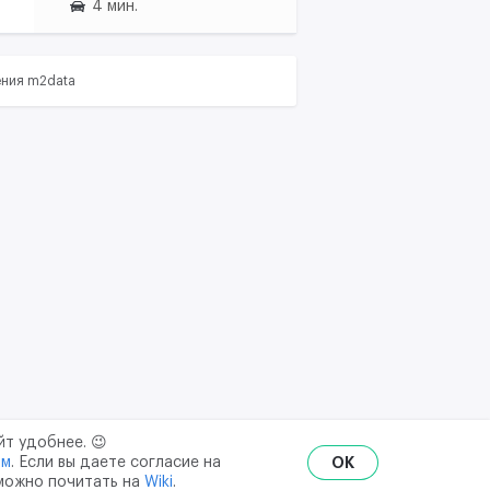
4 мин.
ения m2data
йт удобнее. 😉
ым
. Если вы даете согласие на
OK
 можно почитать на
Wiki
.