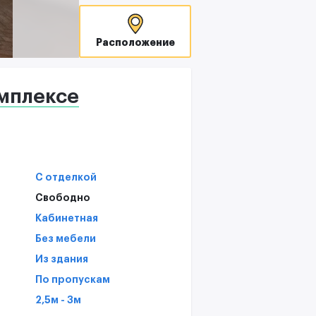
В
T
Расположение
С
мплексе
С отделкой
Свободно
Кабинетная
Без мебели
Из здания
По пропускам
2,5м - 3м