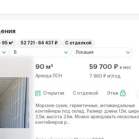
ения
- 95 м²
52 721 - 64 437 ₽
С отделкой
B
Локация
90 м²
59 700 ₽
в мес
Аренда ПСН
7 960 ₽ м²/год
Открытая
С отделкой
Этаж
Морские сухие, герметичные, антивандальные
контейнеры под склад. Размер: длина 12м, шир
2.5м, высота 2.6м. Можно арендовать нескольк
контейнеров р...