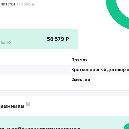
платежи
включены
58 579 ₽
тацию
Прямая
Краткосрочный договор н
2месяца
?
венника
ь с собственником напрямую