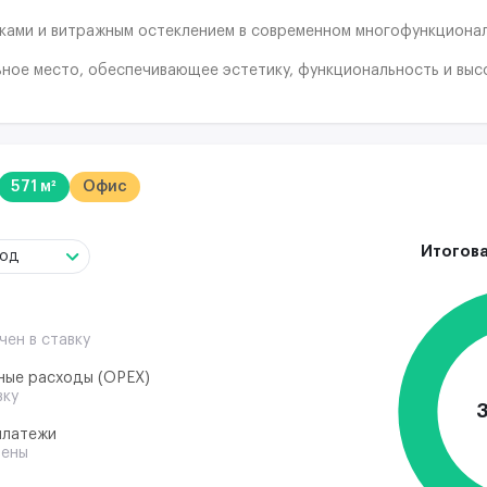
ками и витражным остеклением в современном многофункционал
ное место, обеспечивающее эстетику, функциональность и выс
мпаний.
ашает декоративное оливковое дерево, разделяющее холл на з
вободный проход посетителей, обеспечивая безопасность рези
внутренний двор, расположенная в эркере, обустроена комфор
мы отопления, вентиляции, кондиционирования, водоснабжения
571 м²
Офис
м.
 общего пользования. Также предоставлена для примера типов
Итогова
год
чен в ставку
ные расходы (ОРЕХ)
вку
платежи
чены