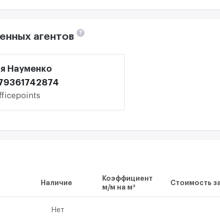
?
енных агентов
я Науменко
79361742874
fficepoints
Коэффициент
Наличие
Стоимость за
м/м на м²
Нет