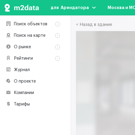
для  Арендатора
Москва и М
Поиск объектов
< Назад в здание
Аренда
Поиск на карте
Продажа
Аренда
О рынке
Здания
Продажа
Классификация
Коворкинги
Рейтинги
Здания
Терминология
Объекты
Коворкинги
Журнал
Премии по
Участники рынка
недвижимости
О проекте
Экологическая
сертификация
Компании
Полезные
ресурсы
Тарифы