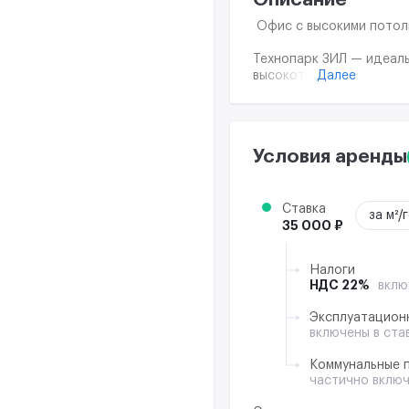
Офис с высокими потол
Технопарк ЗИЛ — идеаль
Далее
высокотехнологичных ко
Пространство холла укр
турникетов ограждает с
великолепным видом во 
Централизованные систе
Условия аренды
современным стандарта
Представлены фото мест
Ставка
за м²/
35 000 ₽
Налоги
НДС 22%
вклю
Эксплуатацион
включены в ста
Коммунальные 
частично вклю