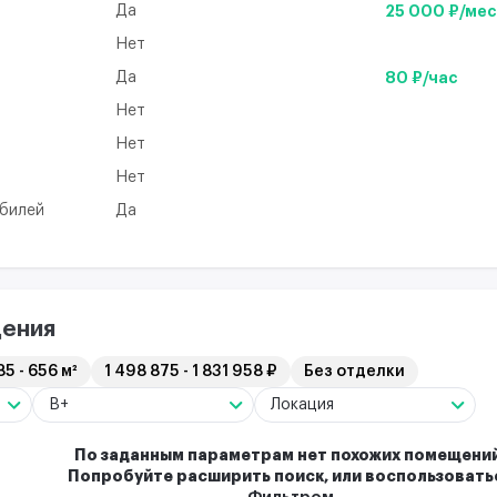
Да
25 000 ₽/ме
Нет
Да
80 ₽/час
Нет
а
Нет
Нет
обилей
Да
ения
5 - 656 м²
1 498 875 - 1 831 958 ₽
Без отделки
B+
Локация
По заданным параметрам нет похожих помещений
Попробуйте расширить поиск, или воспользовать
Фильтром