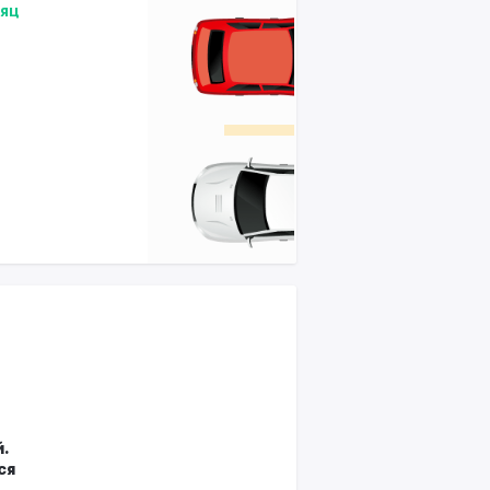
сяц
.
ся