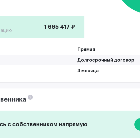
1 665 417 ₽
тацию
Прямая
Долгосрочный договор
3 месяца
?
венника
ь с собственником напрямую