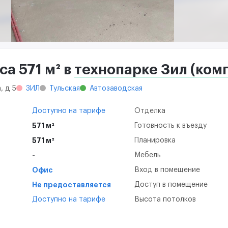
а 571 м² в
технопарке Зил (комп
, д 5
ЗИЛ
Тульская
Автозаводская
Доступно на тарифе
Отделка
571 м²
Готовность к въезду
571 м²
Планировка
-
Мебель
Офис
Вход в помещение
Не предоставляется
Доступ в помещение
Доступно на тарифе
Высота потолков