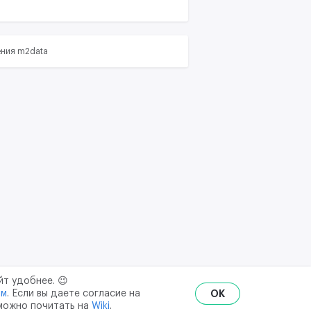
ения m2data
йт удобнее. 😉
ым
. Если вы даете согласие на
OK
 можно почитать на
Wiki
.