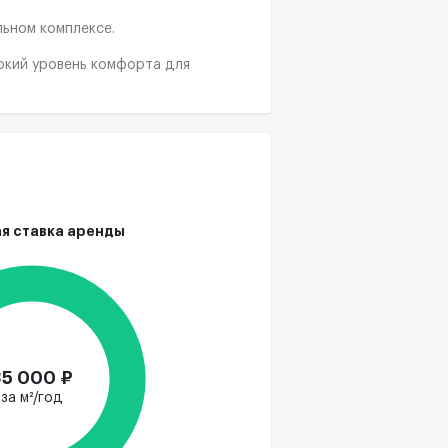
ьном комплексе.
окий уровень комфорта для
оны рецепции и кафе. Портал
дентов. Зона отдыха с
табельными диванами.
 и канализации отвечают всем
ая планировка этажа в здании.
я ставка аренды
35 000 ₽
за м²/год