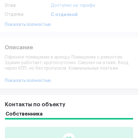
Этаж
Доступно на тарифе
Отделка
С отделкой
Показать полностью
Описание
Офисное помещение в аренду. Помещение с ремонтом.
Здание работает: круглосуточно. Санузел на этаже. Вход
через КПП, но без пропусков. Коммунальные платежи
оплачиваются отдельно.
Показать полностью
Контакты по объекту
Собственника