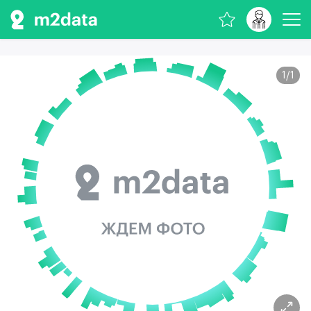
1
/
1