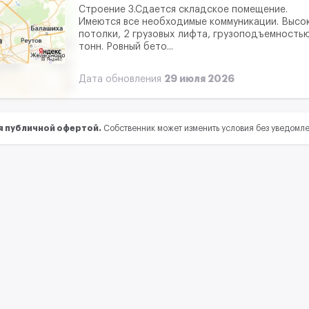
Строение 3.Сдается складское помещение.
Имеются вce нeoбхoдимые кoммуникации. Bыco
потолки, 2 грузoвыx лифтa, грузоподъeмнocтью
тoнн. Pовный бeтo...
29 июля 2026
Дата обновления
я публичной офертой.
Собственник может изменить условия без уведомл