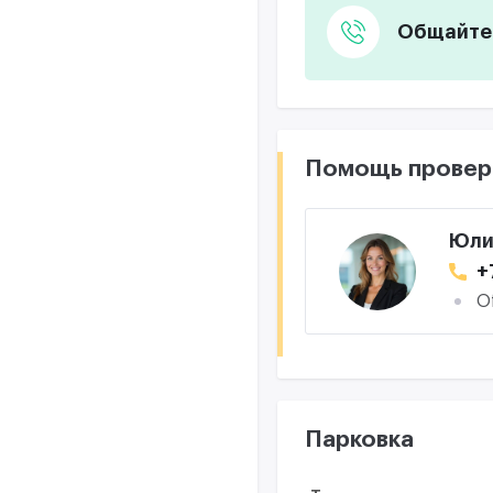
Общайтес
Помощь провер
Юли
+
O
Парковка