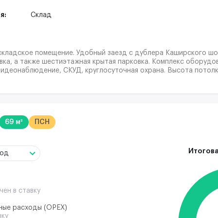
я:
Склад
складское помещение. Удобный заезд с дублера Каширского шо
вка, а также шестиэтажная крытая парковка. Комплекс оборудо
видеонаблюдение, СКУД, круглосуточная охрана. Высота потолк
во, интернет, телефон, уборка помещения. Эксплуатационные 
а разграничения эксплуатационной ответственности.
69 м²
ПСН
Итогова
год
чен в ставку
ные расходы (ОРЕХ)
вку