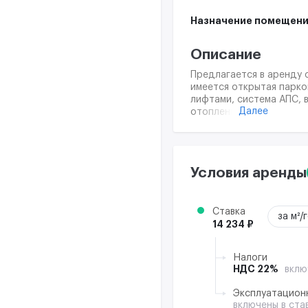
Назначение помещени
Описание
Предлагается в аренду 
имеется открытая парко
лифтами, система АПС, 
Далее
отопление, электричест
отдельно, в рамках акт
Условия аренды
Ставка
за м²/
14 234 ₽
Налоги
НДС 22%
вклю
Эксплуатацион
включены в ста