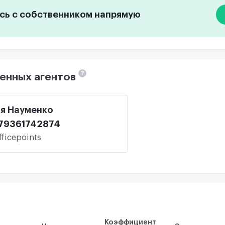
ь с собственником напрямую
?
енных агентов
я Науменко
79361742874
fficepoints
Коэффициент