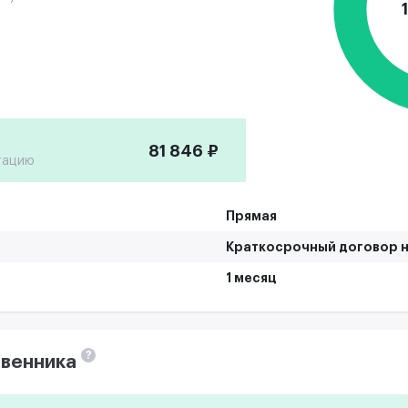
81 846 ₽
тацию
Прямая
Краткосрочный договор н
1 месяц
?
венника