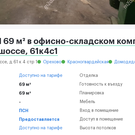
 69 м² в
офисно-складском ком
шоссе, 61к4с1
се, д 61 к 4 стр 1
Орехово
Красногвардейская
Домодедо
Доступно на тарифе
Отделка
69 м²
Готовность к въезду
69 м²
Планировка
-
Мебель
ПСН
Вход в помещение
Предоставляется
Доступ в помещение
Доступно на тарифе
Высота потолков