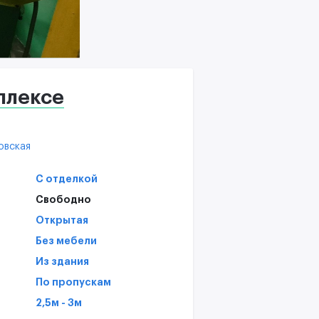
В
T
С
плексе
вская
С отделкой
Свободно
Открытая
Без мебели
Из здания
По пропускам
2,5м - 3м