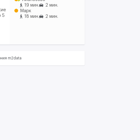
19 мин.
2 мин.
киe
Марк
 5
18 мин.
2 мин.
ения m2data