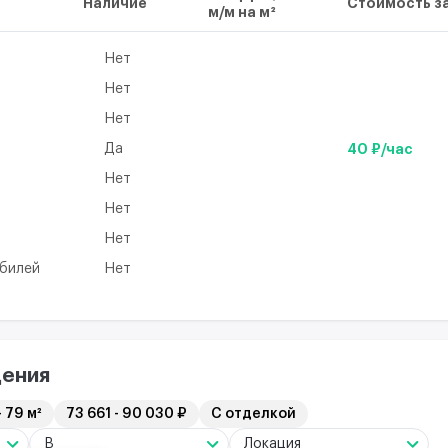
Наличие
Стоимость за
м/м на м²
Нет
Нет
Нет
Да
40 ₽/час
Нет
а
Нет
Нет
обилей
Нет
ения
- 79 м²
73 661 - 90 030 ₽
С отделкой
B
Локация