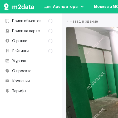
для  Арендатора
Москва и М
Поиск объектов
< Назад в здание
Аренда
Поиск на карте
Продажа
Аренда
О рынке
Здания
Продажа
Классификация
Коворкинги
Рейтинги
Здания
Терминология
Объекты
Коворкинги
Журнал
Премии по
Участники рынка
недвижимости
О проекте
Экологическая
сертификация
Компании
Полезные
ресурсы
Тарифы