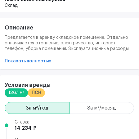
Склад
Описание
Предлагается в аренду складское помещение. Отдельно
оплачивается отопление, электричество, интернет,
телефон, уборка помещения. Эксплуатационные расходы
(ОРЕХ) оплачиваются отдельно, в рамках акта
разграничения эксплуатационной ответственности.
Показать полностью
Удобный заезд с дублера Каширского шоссе, на
территории комплекса имеется открытая парковка, а также
шестиэтажная крытая парковка. Комплекс оборудован
грузовыми и пассажирскими лифтами, система АПС,
Условия аренды
видеонаблюдение, СКУД, круглосуточная охрана.Высота
136.1 м²
ПСН
потолка 2,83 м.
за м²/год
за м²/месяц
Ставка
14 234 ₽