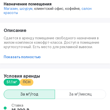
Назначение помещения
Магазин,
шоурум,
клиентский офис,
кофейня,
салон
красоты
Описание
Сдается в аренду помещение свободного назначения в
жилом комплексе комофрт-класса. Доступ в помещение
круглосуточный. Есть место для рекламной вывески.
ЖК «Новая Рига» — это проект комплексного освоения
Показать полностью
территории на западе Подмосковья, в деревне Глухово,
всего в 10 км от МКАД по самому престижному
направлению — Новорижскому шоссе. Жилой комплекс
находится среди элитных поселков, в безмятежной тишине
Условия аренды
лесов - рядом располагаются заповедник «Лохин остров»,
51.1 м²
ПСН
музей-усадьба «Архангельское», русло Москвы-реки.
за м²/год
за м²/месяц
Ставка