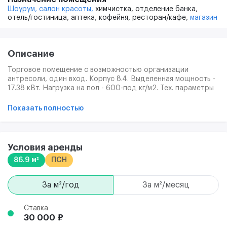
Шоурум,
салон красоты,
химчистка,
отделение банка,
отель/гостиница,
аптека,
кофейня,
ресторан/кафе,
магазин
Описание
Торговое помещение с возможностью организации
антресоли, один вход. Корпус 8.4. Выделенная мощность -
17.38 кВт. Нагрузка на пол - 600-под кг/м2. Тех. параметры
вентиляции - Ø160; Ø100. Характеристики помещений
позволяют реализовать любой бизнес-проект.
Показать полностью
Транспортная доступность. Имеется индексация со 2 года
аренды.
Условия аренды
86.9 м²
ПСН
за м²/год
за м²/месяц
Ставка
30 000 ₽