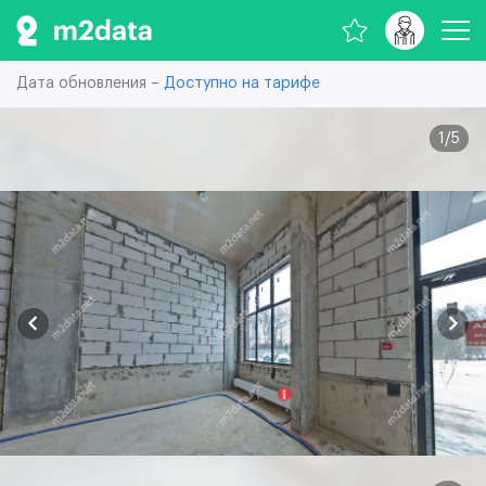
Дата обновления –
Доступно на тарифе
1
/
5