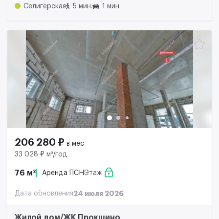
Селигерская
5 мин.
1 мин.
206 280 ₽
в мес
33 028 ₽ м²/год
76 м²
Аренда ПСН
Этаж
Дата обновления
24 июля 2026
Жилой дом/ЖК Прокшино