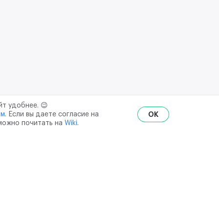
йт удобнее. 😉
ым
. Если вы даете согласие на
OK
 можно почитать на
Wiki
.
RU
ENG
₽
$
€
ональных данных
API