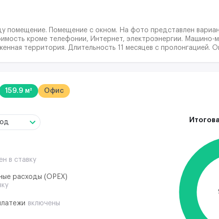
ду помещение. Помещение с окном. На фото представлен вариа
оимость кроме телефонии, Интернет, электроэнергии. Машино-
енная территория. Длительность 11 месяцев с пролонгацией. О
159.9 м²
Офис
Итогова
год
ен в ставку
ные расходы (ОРЕХ)
вку
платежи
включены