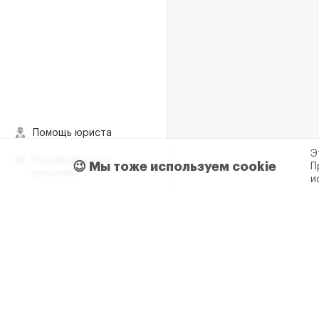
Помощь юриста
Э
Подписаться на
😉 Мы тоже используем cookie
П
рассылку
и
Пользовательское согла
Реклама и сотрудничес
+7 (499) 321 23 23 доб. 0
ООО "М2ДАТА"
ИНН - 7