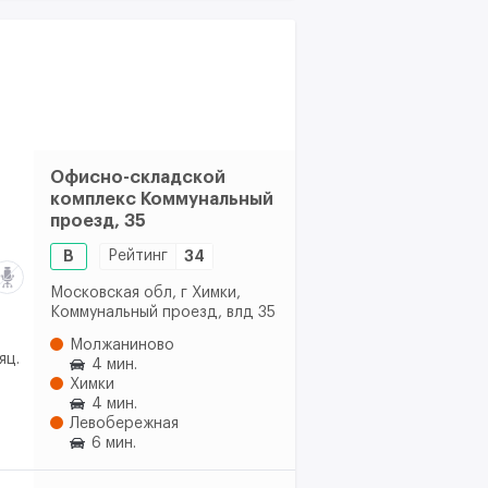
Офисно-складской
комплекс Коммунальный
проезд, 35
B
Рейтинг
34
Московская обл, г Химки,
Коммунальный проезд, влд 35
Молжаниново
яц.
4 мин.
Химки
4 мин.
Левобережная
6 мин.