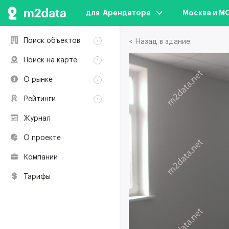
для  Арендатора
Москва и М
Поиск объектов
< Назад в здание
Аренда
Поиск на карте
Продажа
Аренда
О рынке
Здания
Продажа
Классификация
Коворкинги
Рейтинги
Здания
Терминология
Объекты
Коворкинги
Журнал
Премии по
Участники рынка
недвижимости
О проекте
Экологическая
сертификация
Компании
Полезные
ресурсы
Тарифы