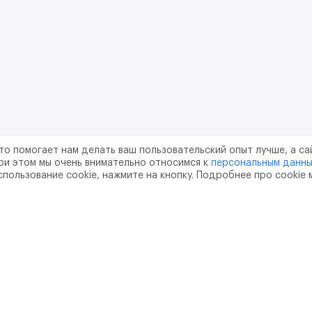
то помогает нам делать ваш пользовательский опыт лучше, а са
ри этом мы очень внимательно относимся к
персональным данн
спользование cookie, нажмите на кнопку. Подробнее про cookie
шение
Политика конфиденциальности
Обработка перс
тво
pr@m2data.net
01
+7 (958) 100 85 90
751181040
ОГРН - 1207700187089