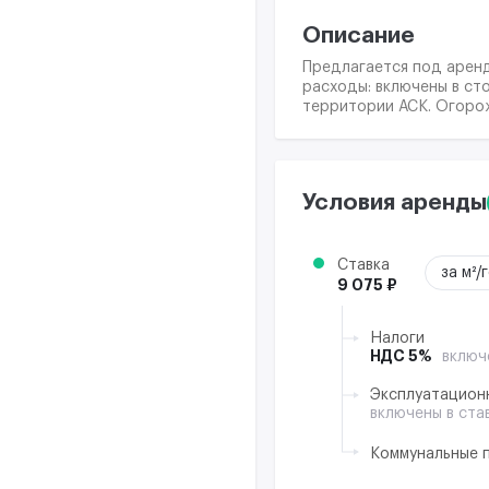
Описание
Предлагается под арен
расходы: включены в ст
территории АСК. Огорож
Условия аренды
Ставка
за м²/
9 075 ₽
Налоги
НДС 5%
включ
Эксплуатацион
включены в ста
Коммунальные 