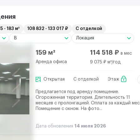
ения
5 - 183 м²
108 832 - 133 017 ₽
С отделкой
B
Локация
159 м²
114 518 ₽
в мес
Аренда офиса
9 075 ₽ м²/год
Открытая
С отделкой
Этаж
Предлагается под аренду помещение.
Огороженная территория. Длительность 11
месяцев с пролонгацией. Оплата за каждый мес
Помещение с окном. На фото...
14 июля 2026
Дата обновления