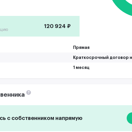
120 924 ₽
ацию
Прямая
Краткосрочный договор н
1 месяц
?
венника
ь с собственником напрямую