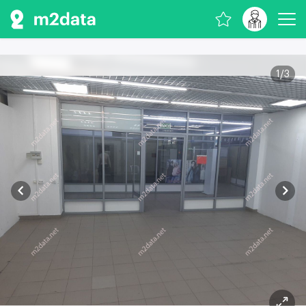
1
/
3