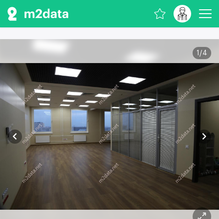
1
/
4