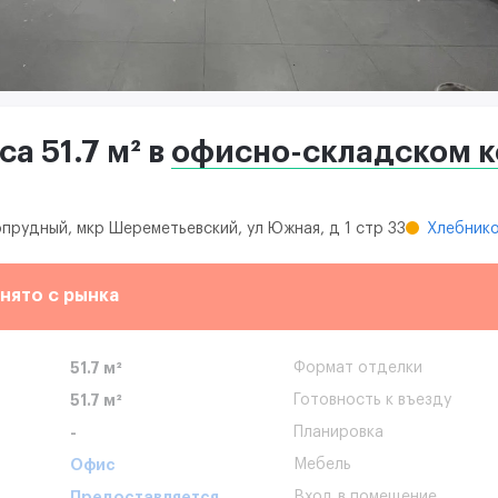
а 51.7 м² в
офисно-складском 
опрудный, мкр Шереметьевский, ул Южная, д 1 стр 33
Хлебник
нято с рынка
51.7 м²
Формат отделки
51.7 м²
Готовность к въезду
-
Планировка
Офис
Мебель
Предоставляется
Вход в помещение