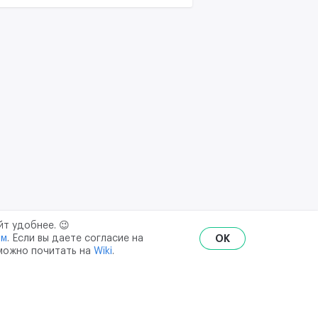
йт удобнее. 😉
ым
. Если вы даете согласие на
OK
 можно почитать на
Wiki
.
RU
ENG
₽
$
€
ональных данных