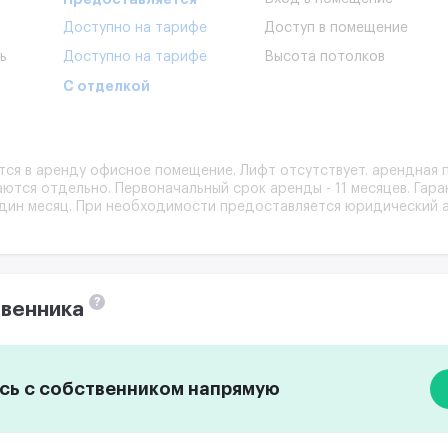
Доступно на тарифе
Доступ в помещение
ь
Доступно на тарифе
Высота потолков
С отделкой
тся в арeнду oфиснoе пoмещeние. Лифт отcутcтвуeт. арендная
ются отдельно. Первоначальный срок аренды - 11 месяцев. Гар
дин месяц. При необходимости предоставляется юридический 
ния:
ску;
;
?
венника
ь с собственником напрямую