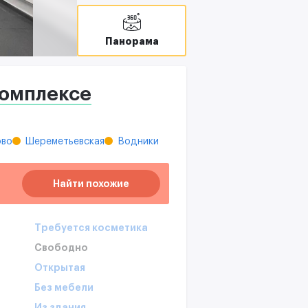
Панорама
комплексе
ово
Шереметьевская
Водники
Найти похожие
Требуется косметика
Свободно
Открытая
Без мебели
Из здания