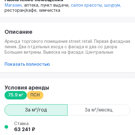
Магазин,
аптека,
пункт выдачи,
салон красоты,
шоурум,
ресторан/кафе,
химчистка
Описание
Аренда торгового помещения street retail. Первая фасадная
линия. Два отдельных входа с фасада и два со двора.
Большие витрины. Вывеска на фасаде. Центральные
коммуникации. Высота потолков: 2,7 м2. Достаточна
электрическая мощность для любого вида деятельности.
Показать полностью
Превосходно развитая инфраструктура. Интенсивный
пешеходный и автомобильный трафик Сложившиеся
торговое окружение. Место высокой жилой активности.
Условия аренды
75.9 м²
ПСН
за м²/год
за м²/месяц
Ставка
63 241 ₽