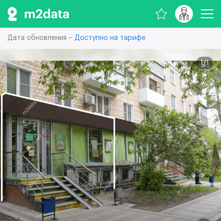
Дата обновления –
Доступно на тарифе
1
/
1