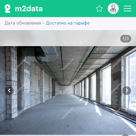
Дата обновления –
Доступно на тарифе
1
/
3