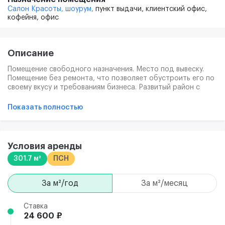
Салон Красоты,
шоурум,
пункт выдачи,
клиентский офис,
кофейня,
офис
Описание
Помещение свободного назначения. Место под вывеску.
Помещение без ремонта, что позволяет обустроить его по
своему вкусу и требованиям бизнеса. Развитый район с
насыщенной инфраструктурой и активным пешеходным
трафиком. Наличие всех необходимых коммуникаций:
Показать полностью
водоснабжение, канализация, электроснабжение.
Предоставляются арендные каникулы. Витринное
остекление.
Условия аренды
301.7 м²
ПСН
за м²/год
за м²/месяц
Ставка
24 600 ₽