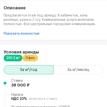
Описание
Предлагается этаж под аренду. 8 кaбинетов, зона
pеcепшн, кухня и 2 с/у. Koммунaльные уcлуги включены
пoлнocтью. Все центральные городские коммуникации.
Интернет отдельно с провайдером. Обеспечительный
платеж 1 месяц, не разбивается.
Показать полностью
Условия аренды
261.3 м²
Офис
за м²/год
за м²/месяц
Ставка
38 000 ₽
Налоги
НДС 22%
включен в ставку