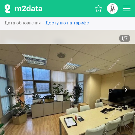
Дата обновления –
Доступно на тарифе
1
/
7